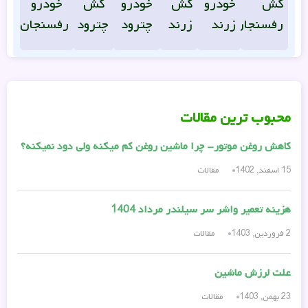
کش
خودرو
کش
خودرو
کش
خودرو
رفسنجان
زرند
زرند
چترود
چترود
رفسنجان
محبوب ترین مقالات
کاهش روغن موتور- چرا ماشین روغن کم میکنه ولی دود نمیکنه؟
15 اسفند, 1402
مقالات
هزینه تعمیر واشر سر سیلندر مرداد 1404
2 فروردین, 1403
مقالات
علت لرزش ماشین
23 بهمن, 1403
مقالات