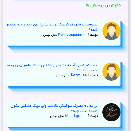
داغ ترین پرسش ها
ترموستات فابریک کوییک توسط سایپا روی چند درجه تنظیم
شده؟
توسط
1 سال پیش
Kahnoojajammm
علت کم شدن آب ۲۰۶ بدون نشتی و علائم واشر زدن چیه؟
طبیعیه یا نه؟
توسط
1 سال پیش
Kazm_44
پراید ۹۷ مصرف سوختش بالاست ولی دیاگ مشکلی نشون
نمیده؛ علت چیه؟
توسط
1 سال پیش
Mahdigohari