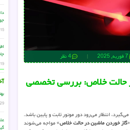
دان
جواب
15 دسامبر, 2024
افز
جام
7 فوریه, 2025
4 نظر
19 می, 2024
ر حالت خلاص: بررسی تخصصی
آخ
بهت
29 ژوئن, 2026
و در حالت خلاص (Neutral) قرار می‌گیرد، انتظار می‌رود دور موتور ثابت و پایین باشد.
علت
«
گاز خوردن ماشین در حالت خلاص
» مواجه می‌شوند
گی