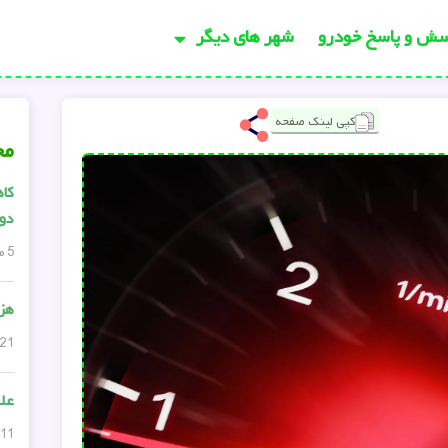
سش و پاسخ خودرو
شهر های دیگر
کپی لینک صفحه
مح
کاه
دود
5 مارس, 2024
هزی
21 مارس, 2024
عل
11 فوریه, 2025