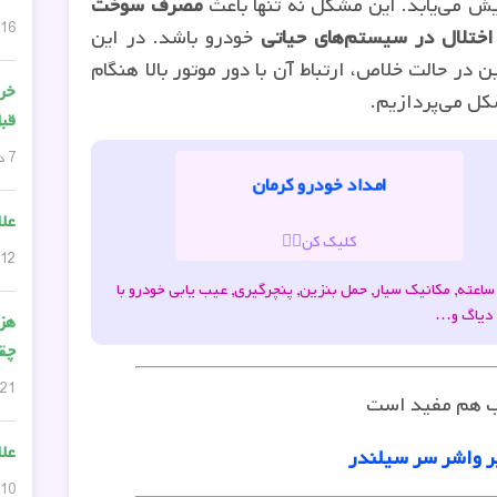
یش می‌یابد. این مشکل نه تنها باعث
مصرف سوخت
16 دسامبر, 2025
اختلال در سیستم‌های حیاتی
خودرو باشد. در این
 در حالت خلاص، ارتباط آن با دور موتور بالا هنگام
خری
کل می‌پردازیم.
قبل
7 دسامبر, 2025
امداد خودرو کرمان
علا
کلیک کن👆🏽
12 نوامبر, 2025
مل انواع خودرو با یدک کش چرخگیر, پشتیبانی 24 ساعته, مکانیک سیار, حمل بنزین, پنچرگیری, عیب یابی خودرو با
دیاگ و…
هزی
چق
21 آگوست, 2025
ب هم مفید است
علا
ر واشر سر سیلندر
10 آگوست, 2025