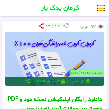
کرمان یدک یار
کپی لینک صفحه
1935 بازدید
مدت زمان مطالعه 53 دقیقه
علی اسدی
15 دسامبر, 2024
5 نظر
دانلود رایگان اپلیکیشن نسخه مود و PDF
مهم ترین سوالات آیین نامه با جواب