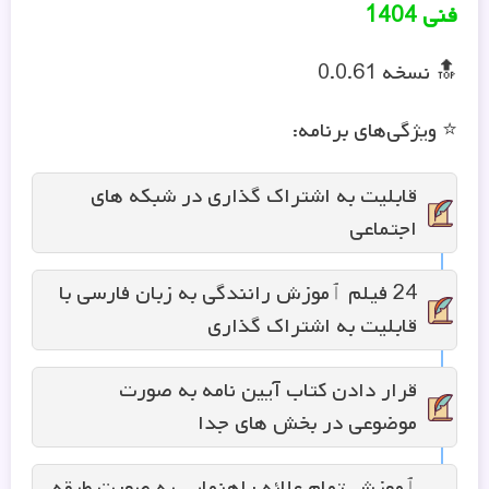
فنی 1404
🔝 نسخه 0.0.61
⭐️ ویژگی‌های برنامه:
قابليت به اشتراک گذارى در شبكه هاى
اجتماعى
24 فيلم ٱموزش رانندگى به زبان فارسى با
قابليت به اشتراک گذارى
قرار دادن كتاب آيين نامه به صورت
موضوعى در بخش هاى جدا
ٱموزش تمام علائه راهنمايى به صورت طبقه