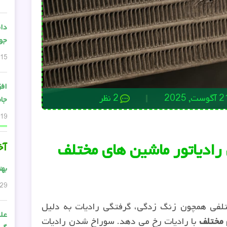
دان
جواب
15 دسامبر, 2024
افز
گوست, 2025
2 نظر
جام
19 می, 2024
رادیاتور ماشین های مختلف
آخ
بهت
29 ژوئن, 2026
لفی همچون زنگ زدگی، گرفتگی رادیات به دلیل
علت
م مختلف
با رادیات رخ می دهد. سوراخ شدن رادیات