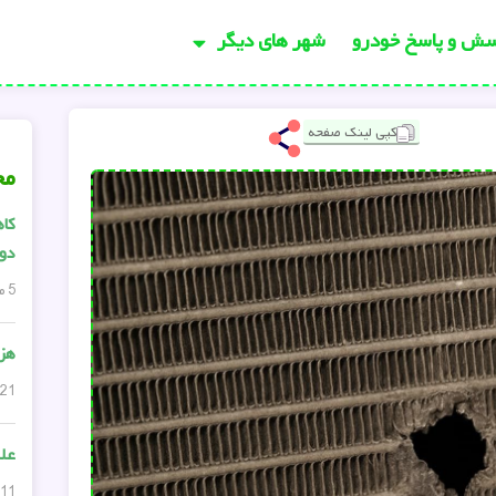
سش و پاسخ خودرو
شهر های دیگر
کپی لینک صفحه
مح
کاه
دود
5 مارس, 2024
هزی
21 مارس, 2024
عل
11 فوریه, 2025