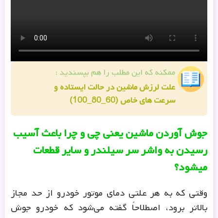
ممکنه که این مطلب را هم بپسندید :
علت لرزش ماشین در حالت ایستاده و
سرعت های خاص (60_80_100)
جوش آوردن ماشین یعنی چی و چرا باعث آسیب
رسیدن به واشر سر سیلندر و سایر قطعات
میشود؟
وقتی که به هر علتی دمای موتور خودرو از حد مجاز
بالاتر برود، اصطلاحاً گفته می‌شود که خودرو جوش
آورده است. با افزایش بیش از حد دمای موتور، مایع