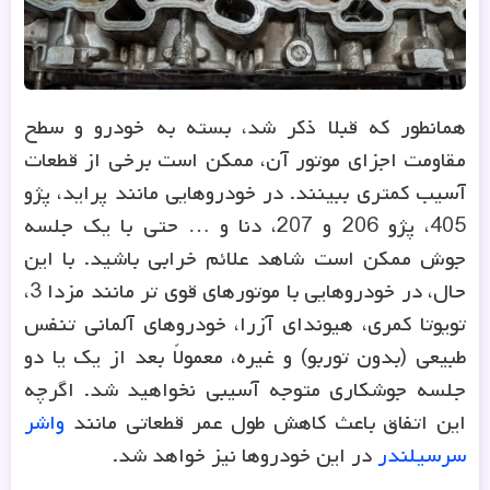
همانطور که قبلا ذکر شد، بسته به خودرو و سطح
مقاومت اجزای موتور آن، ممکن است برخی از قطعات
آسیب کمتری ببینند. در خودروهایی مانند پراید، پژو
405، پژو 206 و 207، دنا و … حتی با یک جلسه
جوش ممکن است شاهد علائم خرابی باشید. با این
حال، در خودروهایی با موتورهای قوی تر مانند مزدا 3،
تویوتا کمری، هیوندای آزرا، خودروهای آلمانی تنفس
طبیعی (بدون توربو) و غیره، معمولاً بعد از یک یا دو
جلسه جوشکاری متوجه آسیبی نخواهید شد. اگرچه
این اتفاق باعث کاهش طول عمر قطعاتی مانند
واشر
سرسیلندر
در این خودروها نیز خواهد شد.