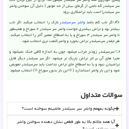
سر سیلندر که ناشی از گرمای بیش از حد موتور ( دلیل آن سوختن واشر
سر سیلندر) است باید تراشکاری برود
✍️اگر تاب کم باشد
واشر سرسیلندر
نازک را انتخاب میکند اگر تاب
بیشتر بود و تراش بیشتری خواست واشر سر سیلندر ۲ سوراخ و همینطور
تا واشر سر سیلندر ۴ سوراخ و یا به اصطلاح تعمیر آخر را انتخاب میکند.
هر چقدر سرسیلندر تراش بخورد و واشر کلفت تری انتخاب شود،
👈سرسیلندر زودتر خراب میشود چون به اندازه کافی خنک نمیشود و
مجرا های آن بر اثر تراش باریک تر میشود. اگر سر سیلندر دیگر قابل
تراشیدن نبود و یا به اصطلاح جای تراش نداشت باید سرسیلندر تعویض
شود و این بار واشر استاندارد (🔆این بار بدون سوراخ🔆) انتخاب میشود
سوالات متداول
چگونه بفهمم واشر سر سیلندر ماشینم سوخته است؟
آیا همه علائم بالا به طور قطعی نشان دهنده سوختن واشر
سر سیلندر است؟