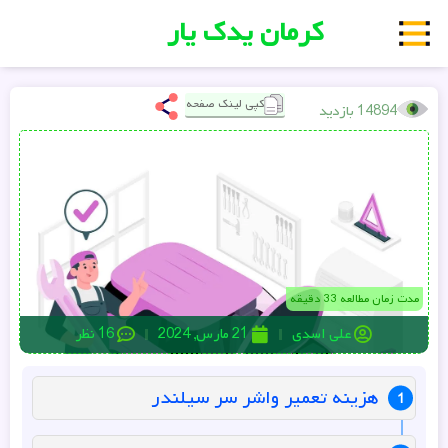
کرمان یدک یار
کپی لینک صفحه
14894 بازدید
مدت زمان مطالعه 33 دقیقه
علی اسدی
21 مارس, 2024
16 نظر
هزینه تعمیر واشر سر سیلندر