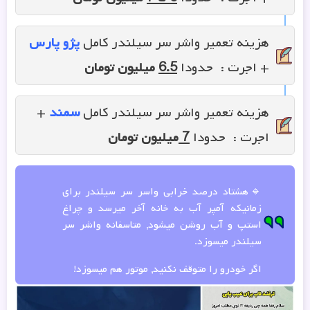
هزینه تعمیر واشر سر سیلندر کامل
پژو پارس
+ اجرت : حدودا
6.5
میلیون تومان
هزینه تعمیر واشر سر سیلندر کامل
سمند
+
اجرت : حدودا
7
میلیون تومان
🔹هشتاد درصد خرابی واسر سر سیلندر برای
زمانیکه آمپر آب به خانه آخر میرسد و چراغ
استپ و آب روشن میشود, متاسفانه واشر سر
سیلندر میسوزد.
اگر خودرو را متوقف نکنید, موتور هم میسوزد!