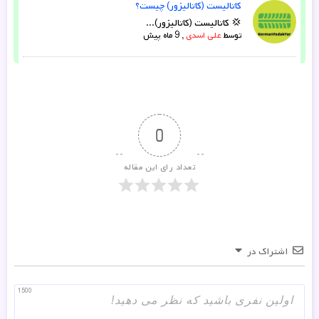
کاتالیست (کاتالیزور) چیست؟
💢 کاتالیست (کاتالیزور)...
توسط
علی اسدی
,
9 ماه پیش
0
تعداد رای این مقاله
اشتراک در
1500