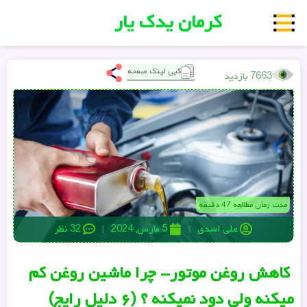
کرمان یدک یار
کپی لینک صفحه
7663 بازدید
مدت زمان مطالعه 47 دقیقه
علی اسدی
5 مارس, 2024
32 نظر
کاهش روغن موتور- چرا ماشین روغن کم
میکنه ولی دود نمیکنه ؟ (۶ دلیل رایج)