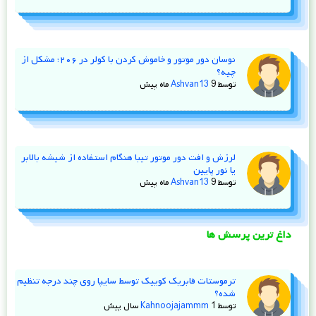
نوسان دور موتور و خاموش کردن با کولر در ۲۰۶؛ مشکل از
چیه؟
توسط
9 ماه پیش
Ashvan13
لرزش و افت دور موتور تیبا هنگام استفاده از شیشه‌ بالابر
یا نور پایین
توسط
9 ماه پیش
Ashvan13
داغ ترین پرسش ها
ترموستات فابریک کوییک توسط سایپا روی چند درجه تنظیم
شده؟
توسط
1 سال پیش
Kahnoojajammm