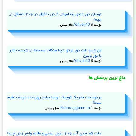
نوسان دور موتور و خاموش کردن با کولر در ۲۰۶؛ مشکل از
چیه؟
توسط
9 ماه پیش
Ashvan13
لرزش و افت دور موتور تیبا هنگام استفاده از شیشه‌ بالابر
یا نور پایین
توسط
9 ماه پیش
Ashvan13
داغ ترین پرسش ها
ترموستات فابریک کوییک توسط سایپا روی چند درجه تنظیم
شده؟
توسط
1 سال پیش
Kahnoojajammm
علت کم شدن آب ۲۰۶ بدون نشتی و علائم واشر زدن چیه؟