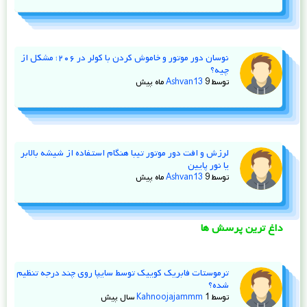
نوسان دور موتور و خاموش کردن با کولر در ۲۰۶؛ مشکل از
چیه؟
توسط
9 ماه پیش
Ashvan13
لرزش و افت دور موتور تیبا هنگام استفاده از شیشه‌ بالابر
یا نور پایین
توسط
9 ماه پیش
Ashvan13
داغ ترین پرسش ها
ترموستات فابریک کوییک توسط سایپا روی چند درجه تنظیم
شده؟
توسط
1 سال پیش
Kahnoojajammm