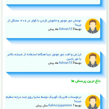
نوسان دور موتور و خاموش کردن با کولر در ۲۰۶؛ مشکل از
چیه؟
توسط
9 ماه پیش
Ashvan13
لرزش و افت دور موتور تیبا هنگام استفاده از شیشه‌ بالابر
یا نور پایین
توسط
9 ماه پیش
Ashvan13
داغ ترین پرسش ها
ترموستات فابریک کوییک توسط سایپا روی چند درجه تنظیم
شده؟
توسط
1 سال پیش
Kahnoojajammm