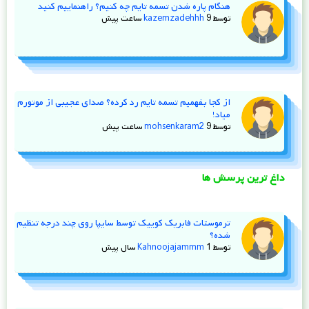
هنگام پاره شدن تسمه تایم چه کنیم؟ راهنماییم کنید
توسط
9 ساعت پیش
kazemzadehhh
از کجا بفهمیم تسمه تایم رد کرده؟ صدای عجیبی از موتورم
میاد!
توسط
9 ساعت پیش
mohsenkaram2
داغ ترین پرسش ها
ترموستات فابریک کوییک توسط سایپا روی چند درجه تنظیم
شده؟
توسط
1 سال پیش
Kahnoojajammm