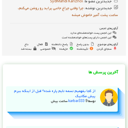
جدیدترین عضو ما:
SydMahdi Kariznoi
جدیدترین نوشته:
چرا وقتی چراغ جانبی پراید رو روشن می‌کنم،
ساعت پشت آمپر خاموش میشه
آیکون‌های انجمن:
این انجمن پست خوانده‌نشده‌ای ندارد
این انجمن دارای پست‌های خوانده‌نشده است
آیکون‌های موضوع:
بدون پاسخ
پاسخ داده‌شده
فعال
داغ
سنجاق کردن
تأییدنشده
حل‌شده
خصوصی
بسته شد
آخرین پرسش ها
از کجا بفهمیم تسمه تایم پاره شده؟ قبل از اینکه ببرم
پیش مکانیک
توسط
9 ساعت پیش
karbar333