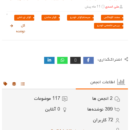
علی اسدی
11 ماه پیش
سمند اکوماکس
سیستم کولر خودرو
کولر ساندن
کولر چرخشی
مشاهده
کل
بررسی تخصصی خودرو
نوشته
اشتراک‌گذاری:
اطلاعات انجمن
2
انجمن ها
117
موضوعات
399
نوشته‌ها
0
آنلاین
72
کاربران