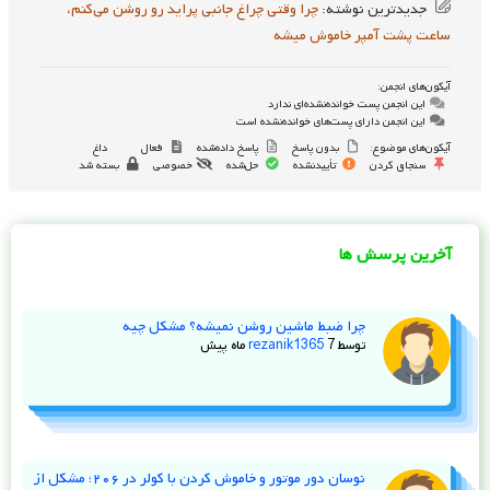
جدیدترین نوشته:
چرا وقتی چراغ جانبی پراید رو روشن می‌کنم،
ساعت پشت آمپر خاموش میشه
آیکون‌های انجمن:
این انجمن پست خوانده‌نشده‌ای ندارد
این انجمن دارای پست‌های خوانده‌نشده است
آیکون‌های موضوع:
بدون پاسخ
پاسخ داده‌شده
فعال
داغ
سنجاق کردن
تأییدنشده
حل‌شده
خصوصی
بسته شد
آخرین پرسش ها
چرا ضبط ماشین روشن نمیشه؟ مشکل چیه
توسط
7 ماه پیش
rezanik1365
نوسان دور موتور و خاموش کردن با کولر در ۲۰۶؛ مشکل از