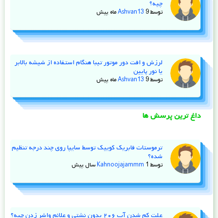
چیه؟
توسط
9 ماه پیش
Ashvan13
لرزش و افت دور موتور تیبا هنگام استفاده از شیشه‌ بالابر
یا نور پایین
توسط
9 ماه پیش
Ashvan13
داغ ترین پرسش ها
ترموستات فابریک کوییک توسط سایپا روی چند درجه تنظیم
شده؟
توسط
1 سال پیش
Kahnoojajammm
علت کم شدن آب ۲۰۶ بدون نشتی و علائم واشر زدن چیه؟