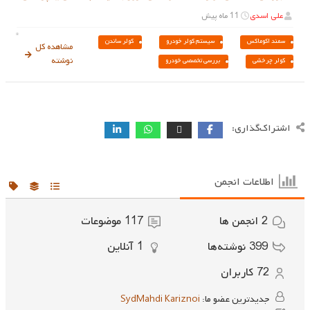
علی اسدی
11 ماه پیش
سمند اکوماکس
سیستم کولر خودرو
کولر ساندن
مشاهده کل
نوشته
کولر چرخشی
بررسی تخصصی خودرو
اشتراک‌گذاری:
اطلاعات انجمن
2
انجمن ها
117
موضوعات
399
نوشته‌ها
1
آنلاین
72
کاربران
جدیدترین عضو ما:
SydMahdi Kariznoi