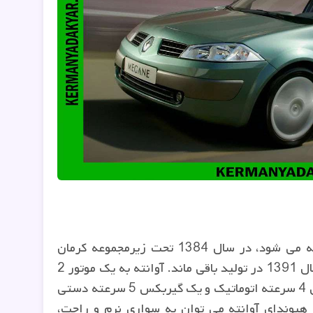
هیوندای آوانته که با نام النترا نیز شناخته می شود، در سال 1384 تحت زیرمجموعه کرمان
این خودرو تا سال 1391 در تولید باقی ماند. آوانته به یک موتور 2
لیتری تنفس طبیعی مجهز بود و یک گیربکس 4 سرعته اتوماتیک و یک گیربکس 5 سرعته دستی
 هیوندای آوانته می توان به سواری نرم و راحت،