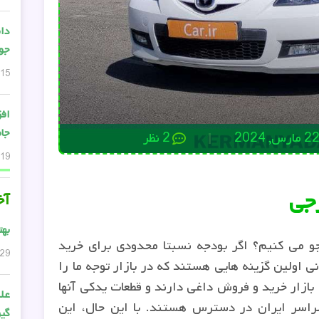
دان
جواب
15 دسامبر, 2024
افز
جام
2 مارس, 2024
2 نظر
19 می, 2024
رجی
آخ
بهت
و می کنیم؟ اگر بودجه نسبتا محدودی برای خرید
29 ژوئن, 2026
ی اولین گزینه هایی هستند که در بازار توجه ما را
ازار خرید و فروش داغی دارند و قطعات یدکی آنها
علت
سراسر ایران در دسترس هستند. با این حال، این
گی