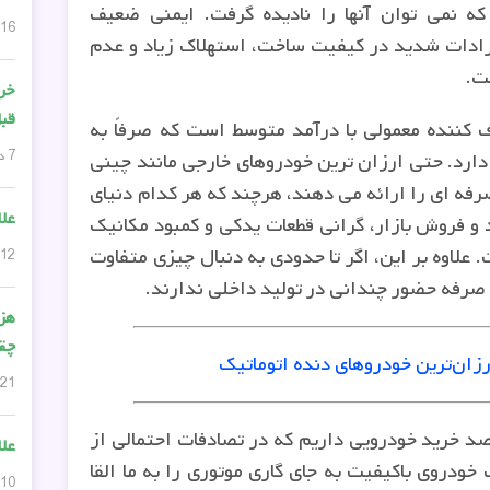
 نمی توان آنها را نادیده گرفت. ایمنی ضعیف
16 دسامبر, 2025
ادات شدید در کیفیت ساخت، استهلاک زیاد و عدم
ت.
خری
قبل
کننده معمولی با درآمد متوسط ​​است که صرفاً به
7 دسامبر, 2025
 دارد. حتی ارزان ترین خودروهای خارجی مانند چینی
صرفه ای را ارائه می دهند، هرچند که هر کدام دنیای
علا
 و فروش بازار، گرانی قطعات یدکی و کمبود مکانیک
لاوه بر این، اگر تا حدودی به دنبال چیزی متفاوت
12 نوامبر, 2025
 صرفه حضور چندانی در تولید داخلی ندارند.
هزی
چق
رزان‌ترین خودروهای دنده اتوماتیک
21 آگوست, 2025
قصد خرید خودرویی داریم که در تصادفات احتمالی از
علا
ودروی باکیفیت به جای گاری موتوری را به ما القا
10 آگوست, 2025