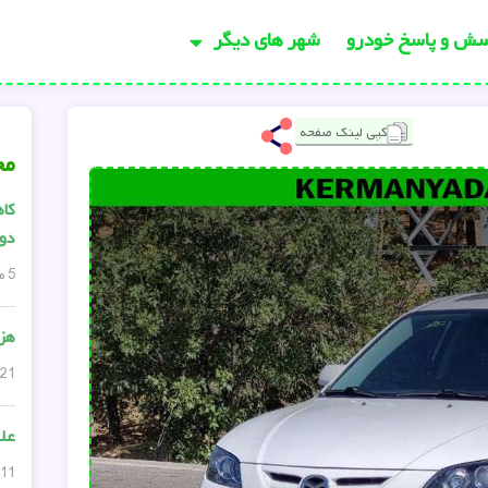
سش و پاسخ خودرو
شهر های دیگر
کپی لینک صفحه
مح
کاه
دود
5 مارس, 2024
هزی
21 مارس, 2024
عل
11 فوریه, 2025