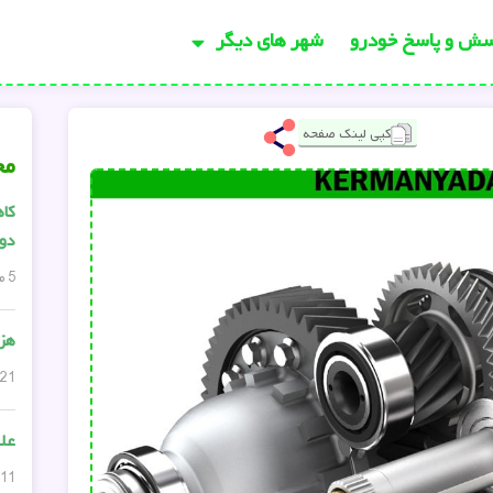
سش و پاسخ خودرو
شهر های دیگر
کپی لینک صفحه
مح
کاه
دود
5 مارس, 2024
هزی
21 مارس, 2024
عل
11 فوریه, 2025