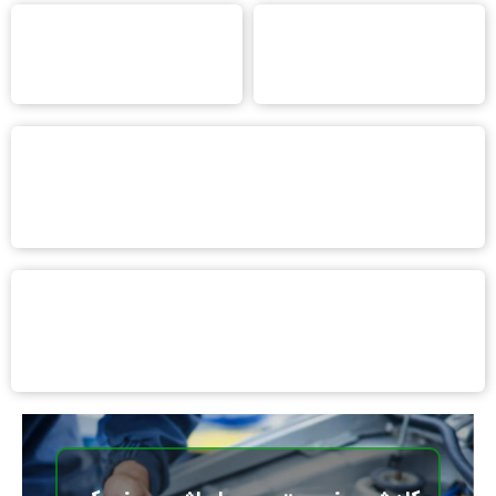
افزایش شتاب خودرو با بهترین
هزینه تعمیر واشر سر سیلندر
ترفند ها (اموزش جامع)
مرداد 1404
علت لرزش ماشین
کاهش روغن موتور- چرا ماشین روغن کم میکنه ولی دود نمیکنه؟