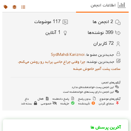
اطلاعات انجمن
2
انجمن ها
117
موضوعات
399
نوشته‌ها
1
آنلاین
72
کاربران
جدیدترین عضو ما:
SydMahdi Kariznoi
جدیدترین نوشته:
چرا وقتی چراغ جانبی پراید رو روشن می‌کنم،
ساعت پشت آمپر خاموش میشه
آیکون‌های انجمن:
این انجمن پست خوانده‌نشده‌ای ندارد
این انجمن دارای پست‌های خوانده‌نشده است
آیکون‌های موضوع:
بدون پاسخ
پاسخ داده‌شده
فعال
داغ
سنجاق کردن
تأییدنشده
حل‌شده
خصوصی
بسته شد
آخرین پرسش ها