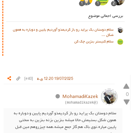
1
1
2
بررسی اجمالی موضوع
سلام دوستان بک پراید رو باز کردیمذو آوردیم پایین و دوباره به همون
شکل ...
سلام کنیستر بنزین چک کن
19/07/2025 12:20 ق.ظ
[#40]
0
MohamadiKazek
(@mohamadikazek)
سلام دوستان بک پراید رو باز کردیمذو آوردیم پایین و دوباره به
همون شکل بستیمش.حالا میشه بنزین بزنه بنزین به سختی
پایین میاره.توی باک هم گاز جمع میشه.همه چیزروهم عین قبل