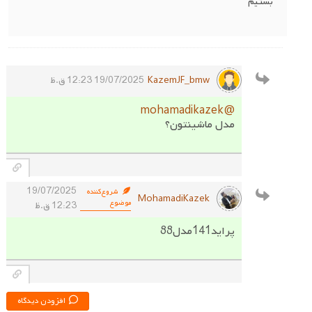
بستیم
KazemJF_bmw
19/07/2025 12:23 ق.ظ
@mohamadikazek
مدل ماشینتون؟
19/07/2025
شروع‌کننده
MohamadiKazek
موضوع
12:23 ق.ظ
پراید141مدل88
افزودن دیدگاه