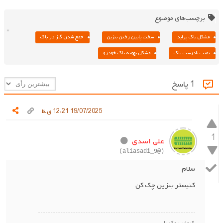
برچسب‌های موضوع
مشکل باک پراید
سخت پایین رفتن بنزین
جمع شدن گاز در باک
نصب نادرست باک
مشکل تهویه باک خودرو
1 پاسخ
19/07/2025 12:21 ق.ظ
1
علی اسدی
(@aliasadi_9)
سلام
کنیستر بنزین چک کن