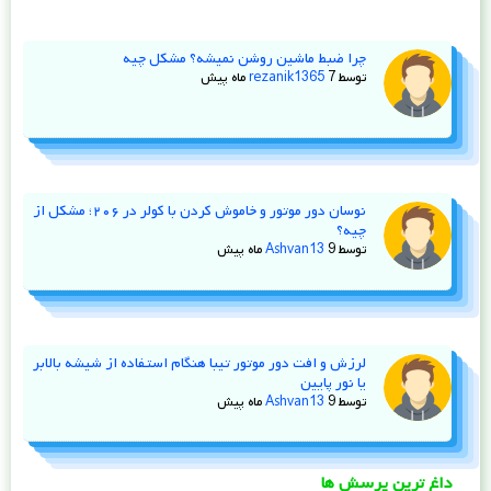
چرا ضبط ماشین روشن نمیشه؟ مشکل چیه
توسط
7 ماه پیش
rezanik1365
نوسان دور موتور و خاموش کردن با کولر در ۲۰۶؛ مشکل از
چیه؟
توسط
9 ماه پیش
Ashvan13
لرزش و افت دور موتور تیبا هنگام استفاده از شیشه‌ بالابر
یا نور پایین
توسط
9 ماه پیش
Ashvan13
داغ ترین پرسش ها