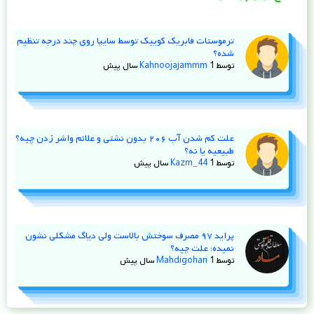
ترموستات فابریک کوییک توسط سایپا روی چند درجه تنظیم
شده؟
توسط
1 سال پیش
Kahnoojajammm
علت کم شدن آب ۲۰۶ بدون نشتی و علائم واشر زدن چیه؟
طبیعیه یا نه؟
توسط
1 سال پیش
Kazm_44
پراید ۹۷ مصرف سوختش بالاست ولی دیاگ مشکلی نشون
نمیده؛ علت چیه؟
توسط
1 سال پیش
Mahdigohari