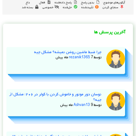
آیکون‌های موضوع:
بدون پاسخ
پاسخ داده‌شده
فعال
داغ
سنجاق کردن
تأییدنشده
حل‌شده
خصوصی
بسته شد
آخرین پرسش ها
چرا ضبط ماشین روشن نمیشه؟ مشکل چیه
توسط
7 ماه پیش
rezanik1365
نوسان دور موتور و خاموش کردن با کولر در ۲۰۶؛ مشکل از
چیه؟
توسط
9 ماه پیش
Ashvan13