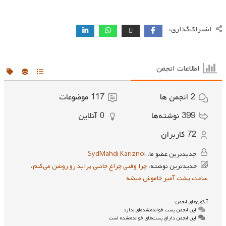
اشتراک‌گذاری:
اطلاعات انجمن
2
انجمن ها
117
موضوعات
399
نوشته‌ها
0
آنلاین
72
کاربران
جدیدترین عضو ما:
SydMahdi Kariznoi
جدیدترین نوشته:
چرا وقتی چراغ جانبی پراید رو روشن می‌کنم،
ساعت پشت آمپر خاموش میشه
آیکون‌های انجمن:
این انجمن پست خوانده‌نشده‌ای ندارد
این انجمن دارای پست‌های خوانده‌نشده است