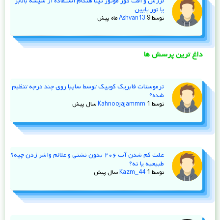
لرزش و افت دور موتور تیبا هنگام استفاده از شیشه‌ بالابر
یا نور پایین
توسط
9 ماه پیش
Ashvan13
داغ ترین پرسش ها
ترموستات فابریک کوییک توسط سایپا روی چند درجه تنظیم
شده؟
توسط
1 سال پیش
Kahnoojajammm
علت کم شدن آب ۲۰۶ بدون نشتی و علائم واشر زدن چیه؟
طبیعیه یا نه؟
توسط
1 سال پیش
Kazm_44