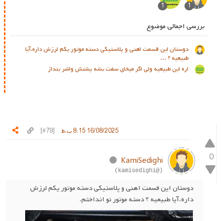
1
1
بررسی اجمالی موضوع
دوستان این قسمت اهنی و پلاستیکی دسته موتور یکم لرزش داره،آیا
طبیعیه ؟ ...
اره این طبیعیه ولی اگر میخای سفت بشه پشتش واشر بنداز
16/08/2025 8:15 ب.ظ
[#79]
0
KamiSedighi
(@kamisedighi)
دوستان این قسمت اهنی و پلاستیکی دسته موتور یکم لرزش
داره،آیا طبیعیه ؟ دسته موتور نو انداختم.