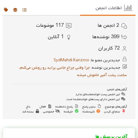
اطلاعات انجمن
2
انجمن ها
117
موضوعات
399
نوشته‌ها
1
آنلاین
72
کاربران
جدیدترین عضو ما:
SydMahdi Kariznoi
جدیدترین نوشته:
چرا وقتی چراغ جانبی پراید رو روشن می‌کنم،
ساعت پشت آمپر خاموش میشه
آیکون‌های انجمن:
این انجمن پست خوانده‌نشده‌ای ندارد
این انجمن دارای پست‌های خوانده‌نشده است
آیکون‌های موضوع:
بدون پاسخ
پاسخ داده‌شده
فعال
داغ
سنجاق کردن
تأییدنشده
حل‌شده
خصوصی
بسته شد
آخرین پرسش ها