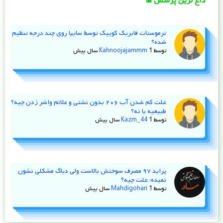
داغ ترین پرسش ها
ترموستات فابریک کوییک توسط سایپا روی چند درجه تنظیم
شده؟
توسط
1 سال پیش
Kahnoojajammm
علت کم شدن آب ۲۰۶ بدون نشتی و علائم واشر زدن چیه؟
طبیعیه یا نه؟
توسط
1 سال پیش
Kazm_44
پراید ۹۷ مصرف سوختش بالاست ولی دیاگ مشکلی نشون
نمیده؛ علت چیه؟
توسط
1 سال پیش
Mahdigohari