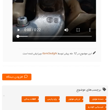
این موضوع در 12 ماه پیش توسط
KamiSedighi
ویرایش شده است
افزودن دیدگاه
برچسب‌های موضوع
دسته موتور
لرزش موتور
پژو پارس
قطعات یدکی
عیب‌یابی خودرو