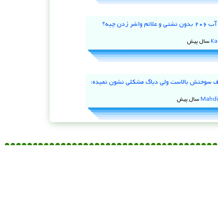
علت ریپ زدن ماشین
علت ریپ زدن ماشین در هنگام شتاب گیری, حالت درجا و دنده 2 ریپ
زدن ماشین به معنای لرزش غیرطبیعی …
علی اسدی
7 فوریه, 2025
2316 بازدید
علت گاز خوردن ماشین در حالت خلاص