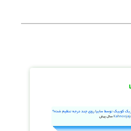
علی اسدی
17 مارس, 2025
773 بازدید