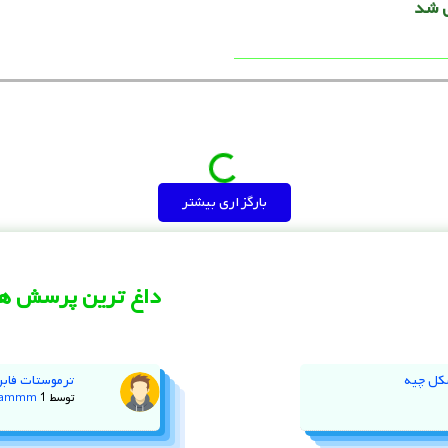
علی اسدی
21 آگوست, 2025
992 بازدید