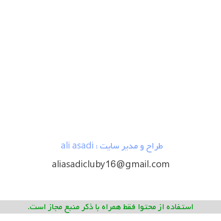
آسیب‌های بدنه امری اجتناب‌ناپذیر است. حتی کوچک‌ترین برخوردها
می‌توانند …
بارگزاری بیشتر
داغ ترین پرسش ها
کل چیه
ترموستات فابر
توسط
1 سال پیش
jammm
نوسان دور موتور و خاموش کردن با کولر در ۲۰۶؛ مشکل از