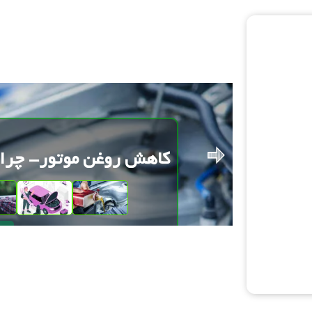
کاهش روغن موتور- چرا 
دود ن
نه ولی
ادا