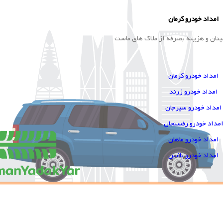
علت لرزش ماشین در حالت ایستاده, در سرعت 80 به بالا و هنگام نیم
کلاچ و ترمز یکی از مشکلات …
علی اسدی
23 جولای, 2024
2403 بازدید
هزینه صافکاری PDR : همه چیزهایی که باید
بدانید
هزینه صافکاری PDR: همه چیزهایی که باید بدانید در دنیای خودرو،