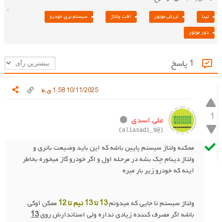
تیبا
لرزش موتور
افت ولتاژ
سیستم برق خودرو
دور موتور
1 پاسخ
10/11/2025 1:58 ق.ظ
1
علی اسدی
(@aliasadi_9)
ممکنه ولتاژ سیستم پایین باشه که این باید وضیعت باتری و
ولتاژ دینام چک بشه در مرحله اول و اگر خودرو گاز میخوره بخاطر
اینه که خودرو زیر بار میره
ولتاژ سیستم تا جایی که میدونم
13 تا 13 نیم تا 12
ممکن اوکی
باشه اگر مصرف کننده زیادی نداره ولی استاندارش روی
13