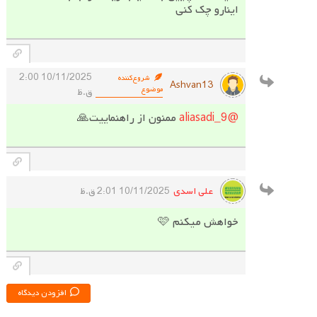
اینارو چک کنی
10/11/2025 2:00
شروع‌کننده
Ashvan13
موضوع
ق.ظ
@aliasadi_9
ممنون از راهنماییت🙏
علی اسدی
10/11/2025 2:01 ق.ظ
خواهش میکنم 🩷
افزودن دیدگاه