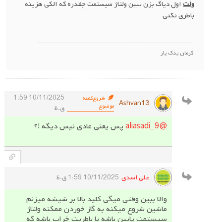
ولت
اول دیاگ بزن ببین ولتاژ سیستمت چقدره که الکی هزینه
باطری نکنی
کرمان یدک یار
10/11/2025 1:59
شروع‌کننده
Ashvan13
موضوع
ق.ظ
@aliasadi_9
پس یعنی عادی نیس دیگه !؟
علی اسدی
10/11/2025 1:59 ق.ظ
والا ببین وقتی میگی کلید بالا بر شیشه میزنم
ماشین شروع میکنه به گاز خوردن ممکنه ولتاژ
سیستمت پایین باشه یا باطریت خراب باشه که