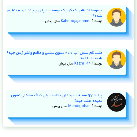
ترموستات فابریک کوییک توسط سایپا روی چند درجه تنظیم
شده؟
توسط
1 سال پیش
Kahnoojajammm
علت کم شدن آب ۲۰۶ بدون نشتی و علائم واشر زدن چیه؟
طبیعیه یا نه؟
توسط
1 سال پیش
Kazm_44
پراید ۹۷ مصرف سوختش بالاست ولی دیاگ مشکلی نشون
نمیده؛ علت چیه؟
توسط
1 سال پیش
Mahdigohari