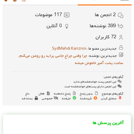
2
انجمن ها
117
موضوعات
399
نوشته‌ها
0
آنلاین
72
کاربران
جدیدترین عضو ما:
SydMahdi Kariznoi
جدیدترین نوشته:
چرا وقتی چراغ جانبی پراید رو روشن می‌کنم،
ساعت پشت آمپر خاموش میشه
آیکون‌های انجمن:
این انجمن پست خوانده‌نشده‌ای ندارد
این انجمن دارای پست‌های خوانده‌نشده است
آیکون‌های موضوع:
بدون پاسخ
پاسخ داده‌شده
فعال
داغ
سنجاق کردن
تأییدنشده
حل‌شده
خصوصی
بسته شد
آخرین پرسش ها