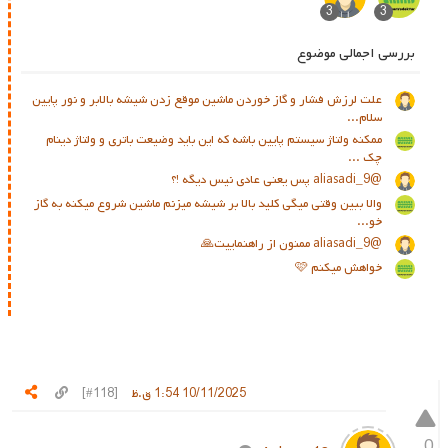
3
3
بررسی اجمالی موضوع
علت لرزش فشار و گاز خوردن ماشین موقع زدن شیشه بالابر و نور پایین
سلام...
ممکنه ولتاژ سیستم پایین باشه که این باید وضیعت باتری و ولتاژ دینام
چک ...
@aliasadi_9 پس یعنی عادی نیس دیگه !؟
والا ببین وقتی میگی کلید بالا بر شیشه میزنم ماشین شروع میکنه به گاز
خو...
@aliasadi_9 ممنون از راهنماییت🙏
خواهش میکنم 🩷
10/11/2025 1:54 ق.ظ
[#118]
0