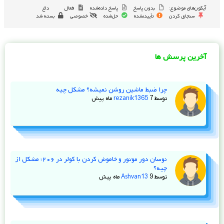
آیکون‌های موضوع:
بدون پاسخ
پاسخ داده‌شده
فعال
داغ
سنجاق کردن
تأییدنشده
حل‌شده
خصوصی
بسته شد
آخرین پرسش ها
چرا ضبط ماشین روشن نمیشه؟ مشکل چیه
توسط
7 ماه پیش
rezanik1365
نوسان دور موتور و خاموش کردن با کولر در ۲۰۶؛ مشکل از
چیه؟
توسط
9 ماه پیش
Ashvan13