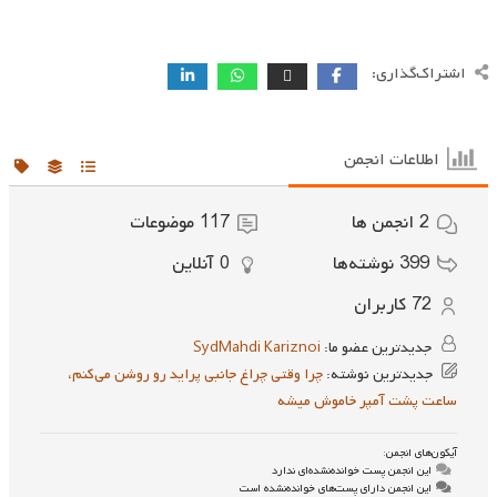
اشتراک‌گذاری:
اطلاعات انجمن
2
انجمن ها
117
موضوعات
399
نوشته‌ها
0
آنلاین
72
کاربران
جدیدترین عضو ما:
SydMahdi Kariznoi
جدیدترین نوشته:
چرا وقتی چراغ جانبی پراید رو روشن می‌کنم،
ساعت پشت آمپر خاموش میشه
آیکون‌های انجمن:
این انجمن پست خوانده‌نشده‌ای ندارد
این انجمن دارای پست‌های خوانده‌نشده است