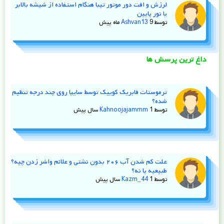
لرزش و افت دور موتور تیبا هنگام استفاده از شیشه‌ بالابر
یا نور پایین
توسط
9 ماه پیش
Ashvan13
داغ ترین پرسش ها
ترموستات فابریک کوییک توسط سایپا روی چند درجه تنظیم
شده؟
توسط
1 سال پیش
Kahnoojajammm
علت کم شدن آب ۲۰۶ بدون نشتی و علائم واشر زدن چیه؟
طبیعیه یا نه؟
توسط
1 سال پیش
Kazm_44