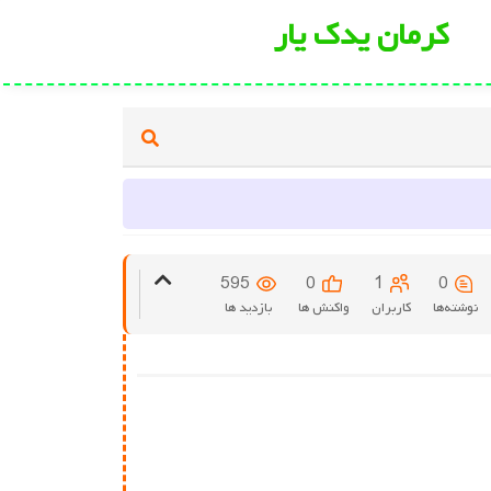
کرمان یدک یار
595
0
1
0
نوشته‌ها
کاربران
واکنش ها
بازدید ها