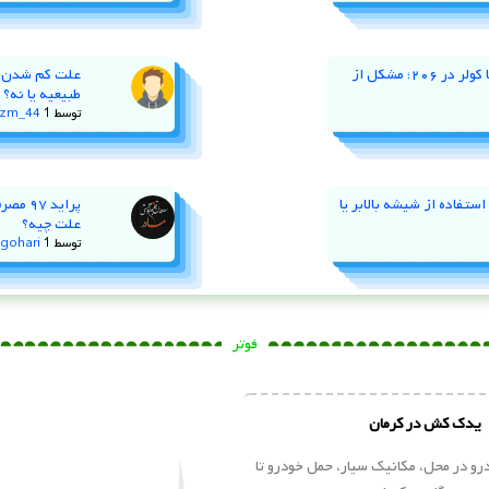
نوسان دور موتور و خاموش کردن با کولر در ۲۰۶؛ مشکل از
طبیعیه یا نه؟
توسط
1 سال پیش
zm_44
ستفاده از شیشه‌ بالابر یا
پراید
علت چیه؟
توسط
1 سال پیش
gohari
فوتر
یدک کش در کرمان
و در محل، مکانیک سیار، حمل خودرو تا