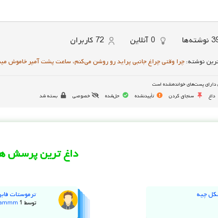
3
نوشته‌ها
0
آنلاین
72
کاربران
رین نوشته:
چرا وقتی چراغ جانبی پراید رو روشن می‌کنم، ساعت پشت آمپر خاموش می
دارای پست‌های خوانده‌نشده است
داغ
سنجاق کردن
تأییدنشده
حل‌شده
خصوصی
بسته شد
داغ ترین پرسش ها
کل چیه
ترموستات فابر
توسط
1 سال پیش
jammm