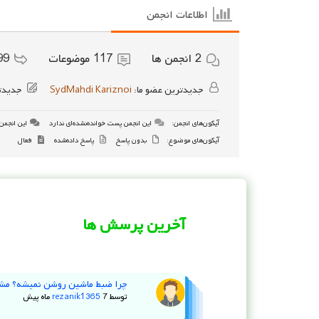
اطلاعات انجمن
2
انجمن ها
117
موضوعات
99
جدیدترین عضو ما:
SydMahdi Kariznoi
جدیدت
آیکون‌های انجمن:
این انجمن پست خوانده‌نشده‌ای ندارد
این انجمن 
آیکون‌های موضوع:
بدون پاسخ
پاسخ داده‌شده
فعال
آخرین پرسش ها
چرا ضبط ماشین روشن نمیشه؟ مش
توسط
7 ماه پیش
rezanik1365