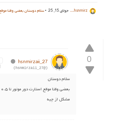
hsnmirz...
جولای 15, 25 •
سلام دوستان بعضی وقتا موقع استارت دور موت
0
hsnmirzaii_27
(@hsnmirzaii_27)
سلام دوستان
بعضی وقتا موقع استارت دور موتور تا ۰.۵ بیشتر بالا نمیاد و گاز نمیخوره تا اینکه خاموشش میکنم و دوباره استارت میزنم مشکل برطرف میشه
مشکل از چیه