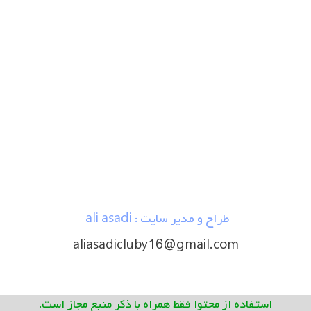
طراح و مدیر سایت : ali asadi
aliasadicluby16@gmail.com
استفاده از محتوا فقط همراه با ذکر منبع مجاز است.