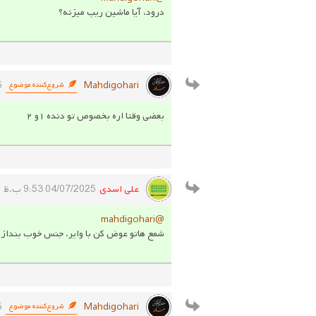
درود، آیا ماشین ریپ میزنه؟
Mahdigohari
5
شروع‌کننده موضوع
بعضی وقتا اره بخصوص تو دنده ۱و ۲
علی اسدی
04/07/2025 9:53 ب.ظ
@mahdigohari
شمع هاتو عوض کن با وایر. جنس خوب بنداز
Mahdigohari
5
شروع‌کننده موضوع