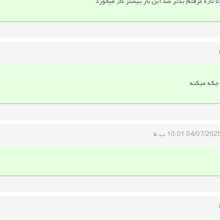
تازه گرفتم بدتر شد این بار بیشتر گاز میخورد
 چکه میکنه
04/07/202 10:01 ب.ظ