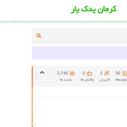
کرمان یدک یار
3,146
0
2
36
نوشته‌ها
کاربران
واکنش ها
بازدید ها