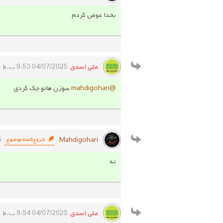
بخدا عوض کردم
علی اسدی
04/07/2025 9:53 ب.ظ
@mahdigohari
سوزن هاتو چک کردی
Mahdigohari
5
شروع‌کننده موضوع
نه
علی اسدی
04/07/2025 9:54 ب.ظ