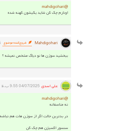
@mahdigohari
اونارم چک کن شاید یکیشون کهنه شده
Mahdigohari
5
شروع‌کننده موضوع
ببخشید سوزن ها تو دیاگ مشخص نمیشه ؟
علی اسدی
04/07/2025 9:55 ب.ظ
@mahdigohari
نه متاسفانه
در بدترین حالت اگر از سوزن هات هم نباشه
سنسور اکسیژن هم چک کن