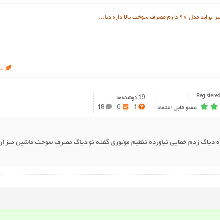
ف سوخت بالا داره دیا...
شر
Registere
19 نوشته‌ها
عضو قابل اعتماد
1
0
18