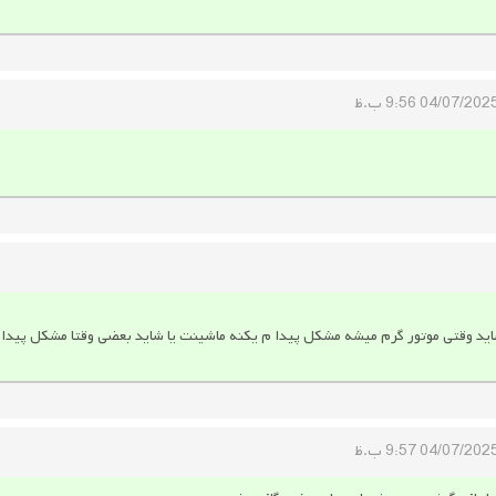
04/07/202 9:56 ب.ظ
ید وقتی موتور گرم میشه مشکل پیدا م یکنه ماشینت یا شاید بعضی وقتا مشکل پیدا 
04/07/202 9:57 ب.ظ