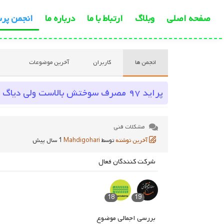
صفحه اصلی
وبلاگ
ارتباط با ما
درباره ما
انجمن پر
انجمن ها
کاربران
آخرین موضوعات
پراید ۹۷ مصرف سوختش بالاست ولی دیاگ مشکلی نشون نمیده؛ علت چیه؟
مشکلات فنی
آخرین نوشته
توسط
Mahdigohari
1 سال پیش
شرکت کنندگان فعال
18
19
بررسی اجمالی موضوع