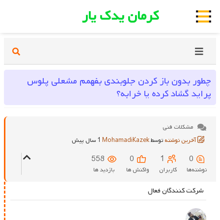
کرمان یدک یار
چطور بدون باز کردن جلو‌بندی بفهمم مشعلی پلوس
پراید گشاد کرده یا خرابه؟
مشکلات فنی
آخرین نوشته
توسط
MohamadiKazek
1 سال پیش
558
0
1
0
نوشته‌ها
کاربران
واکنش ها
بازدید ها
شرکت کنندگان فعال