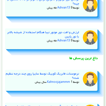
چیه؟
توسط
9 ماه پیش
Ashvan13
لرزش و افت دور موتور تیبا هنگام استفاده از شیشه‌ بالابر
یا نور پایین
توسط
9 ماه پیش
Ashvan13
داغ ترین پرسش ها
ترموستات فابریک کوییک توسط سایپا روی چند درجه تنظیم
شده؟
توسط
1 سال پیش
Kahnoojajammm