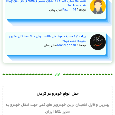
علت کم شدن آب ۲۰۶ بدون نشتی و علائم واشر زدن چیه؟
طبیعیه یا نه؟
توسط
1 سال پیش
Kazm_44
پراید ۹۷ مصرف سوختش بالاست ولی دیاگ مشکلی نشون
نمیده؛ علت چیه؟
توسط
1 سال پیش
Mahdigohari
فوتر
حمل انواع خودرو در کرمان
بهترین و قابل اطمینان ترین خودروبر های کفی جهت انقال خودرو به
سایر نقاط ایران