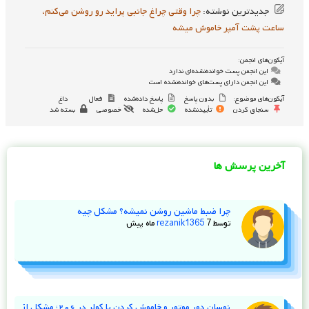
جدیدترین نوشته:
چرا وقتی چراغ جانبی پراید رو روشن می‌کنم،
ساعت پشت آمپر خاموش میشه
آیکون‌های انجمن:
این انجمن پست خوانده‌نشده‌ای ندارد
این انجمن دارای پست‌های خوانده‌نشده است
آیکون‌های موضوع:
بدون پاسخ
پاسخ داده‌شده
فعال
داغ
سنجاق کردن
تأییدنشده
حل‌شده
خصوصی
بسته شد
آخرین پرسش ها
چرا ضبط ماشین روشن نمیشه؟ مشکل چیه
توسط
7 ماه پیش
rezanik1365
نوسان دور موتور و خاموش کردن با کولر در ۲۰۶؛ مشکل از