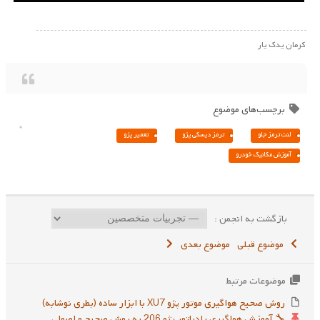
کرمان یدک یار
برچسب‌های موضوع
لنت ترمز جلو
ترمز دیسکی پژو
تعمیر پژو
آموزش مکانیک خودرو
بازگشت به انجمن :
موضوع قبلی
موضوع بعدی
موضوعات مرتبط
روش صحیح هواگیری موتور پژو XU7 با ابزار ساده (بطری نوشابه)
🔧 آموزش هواگیری رادیاتور پژو 206 به روش صحیح و اصولی