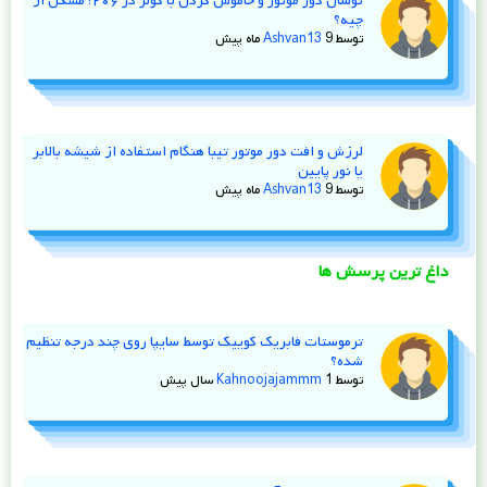
نوسان دور موتور و خاموش کردن با کولر در ۲۰۶؛ مشکل از
چیه؟
توسط
9 ماه پیش
Ashvan13
لرزش و افت دور موتور تیبا هنگام استفاده از شیشه‌ بالابر
یا نور پایین
توسط
9 ماه پیش
Ashvan13
داغ ترین پرسش ها
ترموستات فابریک کوییک توسط سایپا روی چند درجه تنظیم
شده؟
توسط
1 سال پیش
Kahnoojajammm