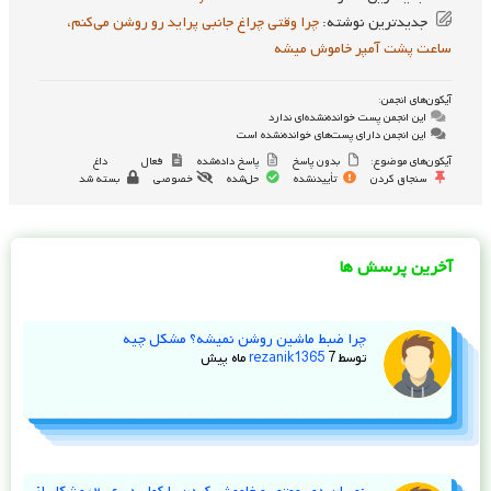
جدیدترین نوشته:
چرا وقتی چراغ جانبی پراید رو روشن می‌کنم،
ساعت پشت آمپر خاموش میشه
آیکون‌های انجمن:
این انجمن پست خوانده‌نشده‌ای ندارد
این انجمن دارای پست‌های خوانده‌نشده است
آیکون‌های موضوع:
بدون پاسخ
پاسخ داده‌شده
فعال
داغ
سنجاق کردن
تأییدنشده
حل‌شده
خصوصی
بسته شد
آخرین پرسش ها
چرا ضبط ماشین روشن نمیشه؟ مشکل چیه
توسط
7 ماه پیش
rezanik1365