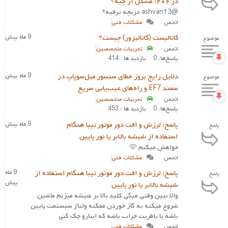
در ۲۰۶؛ مشکل از چیه؟
@ashvan13 دریچه برقیه؟
انجمن
مشکلات فنی
کاتالیست (کاتالیزور) چیست؟
9 ماه پیش
موضوع
انجمن
تجربیات متخصصین
پاسخ‌ها: 0
بازدید ها : 414
دلایل رایج بروز خطای سنسور میل‌سوپاپ در
9 ماه پیش
موضوع
سمند EF7 و راه‌های عیب‌یابی سریع
انجمن
تجربیات متخصصین
پاسخ‌ها: 0
بازدید ها : 453
پاسخ: لرزش و افت دور موتور تیبا هنگام
9 ماه پیش
پاسخ
استفاده از شیشه‌ بالابر یا نور پایین
خواهش میکنم 🩷
انجمن
مشکلات فنی
پاسخ: لرزش و افت دور موتور تیبا هنگام استفاده از
9 ماه
پاسخ
پیش
شیشه‌ بالابر یا نور پایین
والا ببین وقتی میگی کلید بالا بر شیشه میزنم ماشین
شروع میکنه به گاز خوردن ممکنه ولتاژ سیستمت پایین
باشه یا باطریت خراب باشه که اینارو چک کنی
انجمن
مشکلات فنی