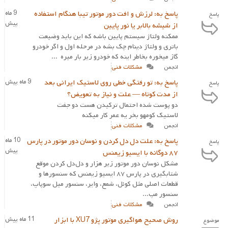
پاسخ به: لرزش و افت دور موتور تیبا هنگام استفاده
9 ماه
پاسخ
پیش
از شیشه‌ بالابر یا نور پایین
ممکنه ولتاژ سیستم پایین باشه که این باید وضیعت
باتری و ولتاژ دینام چک بشه در مرحله اول و اگر خودرو
گاز میخوره بخاطر اینه که خودرو زیر بار میره ...
انجمن
مشکلات فنی
پاسخ به: تو رفتگی خطی روی لاستیک ایرانی بعد
9 ماه پیش
پاسخ
از مدت کوتاه — علت و نیاز به تعویض؟
دو پوست شده احتمال ترکیدن هست دو جفت
لاستیک کومهو بخر یه عمر کار میکنه
انجمن
مشکلات فنی
پاسخ به: علت دل دل کردن و نوسان دور موتور در پارس
10 ماه
پاسخ
پیش
۸۷ دوگانه با ایسیو زیمنس
مشکل نوسان دور موتور زیر هزار و دل‌دل کردن موقع
شتابگیری در پارس ۸۷ ایسیو زیمنس که سنسورها و
قطعات اصلی مثل کوئل، شمع، وایر، سنسور میل سوپاپ،
سنسور مپ...
انجمن
مشکلات فنی
روش صحیح هواگیری موتور پژو XU7 با ابزار
11 ماه پیش
موضوع