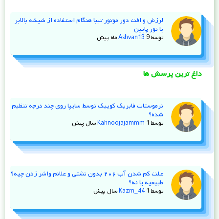
لرزش و افت دور موتور تیبا هنگام استفاده از شیشه‌ بالابر
یا نور پایین
توسط
9 ماه پیش
Ashvan13
داغ ترین پرسش ها
ترموستات فابریک کوییک توسط سایپا روی چند درجه تنظیم
شده؟
توسط
1 سال پیش
Kahnoojajammm
علت کم شدن آب ۲۰۶ بدون نشتی و علائم واشر زدن چیه؟
طبیعیه یا نه؟
توسط
1 سال پیش
Kazm_44