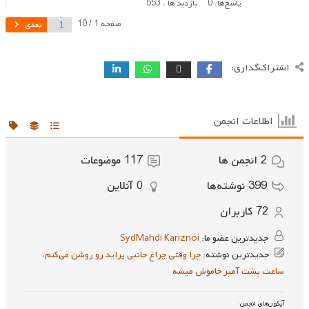
پاسخ‌ها: 0
بازدید ها : 553
صفحه 1 / 10
بعدی
اشتراک‌گذاری:
اطلاعات انجمن
2
انجمن ها
117
موضوعات
399
نوشته‌ها
0
آنلاین
72
کاربران
جدیدترین عضو ما:
SydMahdi Kariznoi
جدیدترین نوشته:
چرا وقتی چراغ جانبی پراید رو روشن می‌کنم،
ساعت پشت آمپر خاموش میشه
آیکون‌های انجمن: