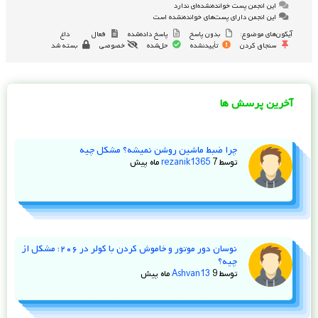
این انجمن پست خوانده‌نشده‌ای ندارد
این انجمن دارای پست‌های خوانده‌نشده است
آیکون‌های موضوع:
بدون پاسخ
پاسخ داده‌شده
فعال
داغ
سنجاق کردن
تأییدنشده
حل‌شده
خصوصی
بسته شد
آخرین پرسش ها
چرا ضبط ماشین روشن نمیشه؟ مشکل چیه
توسط
7 ماه پیش
rezanik1365
نوسان دور موتور و خاموش کردن با کولر در ۲۰۶؛ مشکل از
چیه؟
توسط
9 ماه پیش
Ashvan13