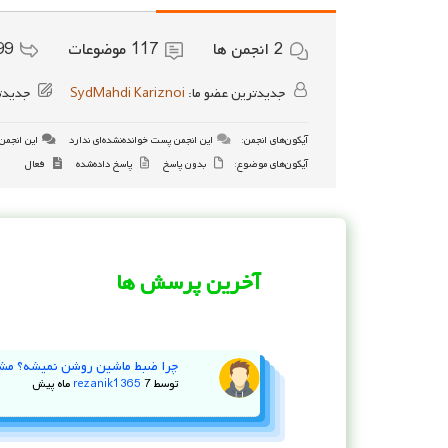
2
انجمن ها
117
موضوعات
99
جدیدترین عضو ما:
SydMahdi Kariznoi
جدیدت
آیکون‌های انجمن:
این انجمن پست خوانده‌نشده‌ای ندارد
این انجمن 
آیکون‌های موضوع:
بدون پاسخ
پاسخ داده‌شده
فعال
آخرین پرسش ها
چرا ضبط ماشین روشن نمیشه؟ مش
توسط
7 ماه پیش
rezanik1365