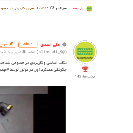
علی اسد...
سپتامبر 03 •
نکات اساسی و کاربردی در خصوص شناخت آناتوم
علی اسدی
شروع‌
Admin
استاد
تاریخ ورود: 3 سال پیش
(@aliasadi_9)
چگونگی عملکرد اون در موتور توسط #مه
نوشته‌ها: 142