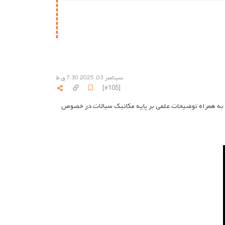
سپتامبر 03, 2025 7:30 ق.ظ
[#105]
ایو و نحوه تست سلامت اون به همراه توضیحات علمی بر پایه مکانیک سيالات در خصوص