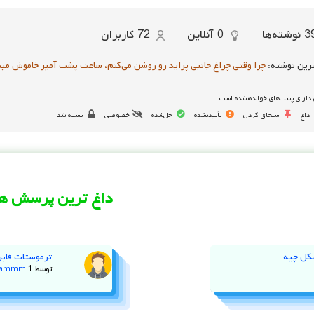
3
نوشته‌ها
0
آنلاین
72
کاربران
رین نوشته:
چرا وقتی چراغ جانبی پراید رو روشن می‌کنم، ساعت پشت آمپر خاموش می
دارای پست‌های خوانده‌نشده است
داغ
سنجاق کردن
تأییدنشده
حل‌شده
خصوصی
بسته شد
داغ ترین پرسش ها
کل چیه
ترموستات فابر
توسط
1 سال پیش
jammm