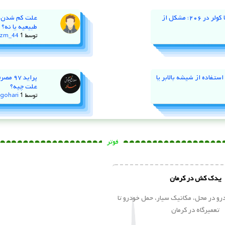
نوسان دور موتور و خاموش کردن با کولر در ۲۰۶؛ مشکل از
طبیعیه یا نه؟
توسط
1 سال پیش
zm_44
ستفاده از شیشه‌ بالابر یا
پراید
علت چیه؟
توسط
1 سال پیش
gohari
فوتر
یدک کش در کرمان
و در محل، مکانیک سیار، حمل خودرو تا
تعمیرگاه در کرمان