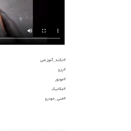
#نکته_آموزشی
#پژو
#موتور
#مکانیک
#فنی_خودرو