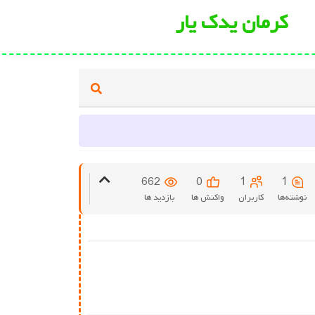
کرمان یدک یار
662
0
1
1
نوشته‌ها
کاربران
واکنش ها
بازدید ها