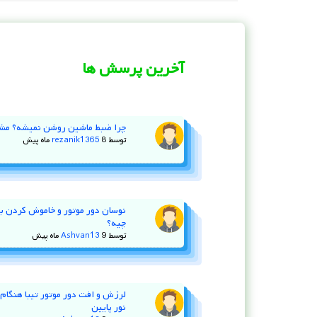
آخرین پرسش ها
چرا ضبط ماشین روشن نمیشه؟ مش
توسط
8 ماه پیش
rezanik1365
چیه؟
توسط
9 ماه پیش
Ashvan13
لرزش و افت دور موتور تیبا هنگام ا
نور پایین