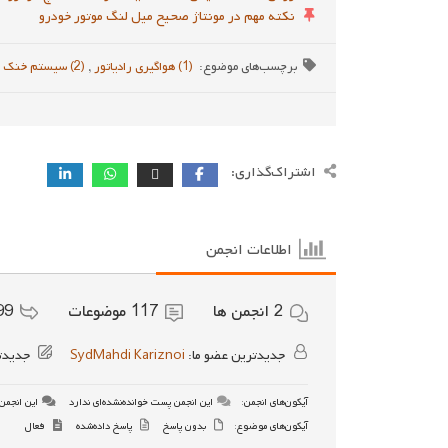
نکته مهم در مونتاژ صحیح میل لنگ موتور خودرو
برچسب‌های موضوع:
(1) هواگیری رادیاتور
,
(2) سیستم خنک کننده خودرو
اشتراک‌گذاری:
اطلاعات انجمن
2
انجمن ها
117
موضوعات
99
جدیدترین عضو ما:
SydMahdi Kariznoi
جدیدت
آیکون‌های انجمن:
این انجمن پست خوانده‌نشده‌ای ندارد
این انجمن 
آیکون‌های موضوع:
بدون پاسخ
پاسخ داده‌شده
فعال