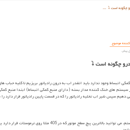
 چگونه است ⤵️ ...
کننده موضوع
رو چگونه است ⤵️
 انبساط وجود ندارد باید انقدر اب به درون رادیاتور بریزیم تا کلیه حباب های
 سیستم های خنک کننده مدار بسته ( دارای منبع کمکی انبساط) ابتدا منبع کمکی ر
ر می دهیم سپس شیر اب تخلیه رادیاتور را که در قسمت پایین رادیاتور قرار دارد را ب
🚨برای مطمئن شدن از هوا نداشتن سیستم، می توانید بالاترین
شود.