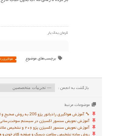
کرمان یدک یار
برچسب‌های موضوع
هواگیری راد
بازگشت به انجمن :
موضوعات مرتبط
🔧 آموزش هواگیری رادیاتور پژو 206 به روش صحیح و اصولی
آموزش تعویض سنسور اکسیژن در سیستم سوخت‌رسانی 
آموزش تعویض سنسور اکسیژن پژو ۲۰۶ و تشخیص علائم خرابی (ویدیو)
روش ساده تشخیص سلامت دیسک و صفحه کلاچ خودرو هن