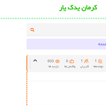
کرمان یدک یار
نده
603
0
1
1
نوشته‌ها
کاربران
واکنش ها
بازدید ها