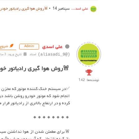
علی اسد...
سپتامبر 14 •
🚨روش هوا گیری رادیاتور خودرو
علی اسدی
شروع‌
Admin
استاد
تاریخ ورود: 3 سال پیش
(@aliasadi_9)
🚨روش هوا گیری رادیاتور خود
نوشته‌ها: 142
✅در سیستم خنک کننده موتور که مخزن کمکی
انجام شود که موتور خودرو روشن باشد در
کرده و در ارتفاع بالاتری از رادیاتور قرا
🔸🔸🔸🔸🔸🔸🔸🔸
باز کرده تا زمانی که آب بدون حباب خآرج 