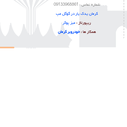
شماره تماس : 09133968861
کرمان یدک یار در گوگل مپ
ا
ریپورتاژ :
میز پوکر
همکار ها :
خودروبر کرمان