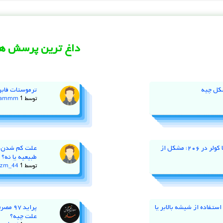
داغ ترین پرسش ها
کل چیه
ترموستات فابر
توسط
1 سال پیش
jammm
نوسان دور موتور و خاموش کردن با کولر در ۲۰۶؛ مشکل از
طبیعیه یا نه؟
توسط
1 سال پیش
zm_44
ستفاده از شیشه‌ بالابر یا
پراید
علت چیه؟