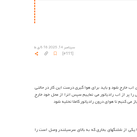
سپتامبر 14, 2025 8:18 ق.ظ
[#111]
 اب خارج شود و باید برای هوا گیری درست این کار در حالتی
ا پر از اب رادیاتور می نماییم سپس انرا از محل خود خارج
از می کنیم تا هوای درون رادیاتور کاملا تخلیه شود
 پیچ سطح موتور که در 405 مثلا روی ترموستات قرار دارد یا یکی از شلنگهای بخاری که به بالای سرسیلندر وصل است را