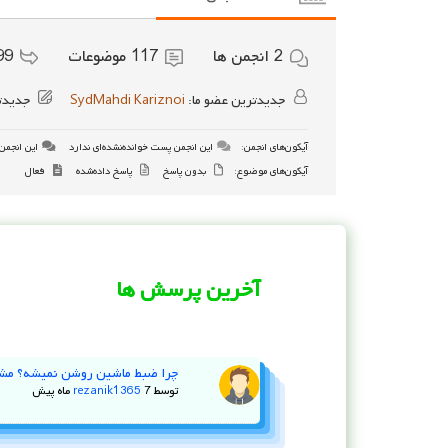
2
انجمن ها
117
موضوعات
99
جدیدترین عضو ما:
SydMahdi Kariznoi
جدیدت
آیکون‌های انجمن:
این انجمن پست خوانده‌نشده‌ای ندارد
این انجمن 
آیکون‌های موضوع:
بدون پاسخ
پاسخ داده‌شده
فعال
آخرین پرسش ها
چرا ضبط ماشین روشن نمیشه؟ مش
توسط
7 ماه پیش
rezanik1365