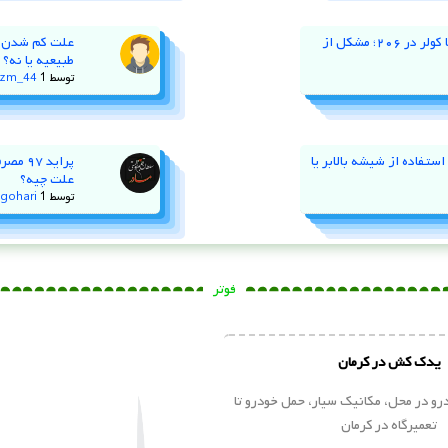
نوسان دور موتور و خاموش کردن با کولر در ۲۰۶؛ مشکل از
طبیعیه یا نه؟
توسط
1 سال پیش
zm_44
ستفاده از شیشه‌ بالابر یا
پراید
علت چیه؟
توسط
1 سال پیش
gohari
فوتر
یدک کش در کرمان
و در محل، مکانیک سیار، حمل خودرو تا
تعمیرگاه در کرمان