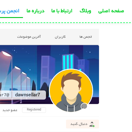
صفحه اصلی
وبلاگ
ارتباط با ما
درباره ما
انجمن پر
انجمن ها
کاربران
آخرین موضوعات
dawnsellar7
@dawnsellar7
Registered
عضو جدید
دنبال کنید