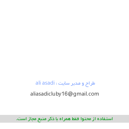
طراح و مدیر سایت : ali asadi
aliasadicluby16@gmail.com
استفاده از محتوا فقط همراه با ذکر منبع مجاز است.