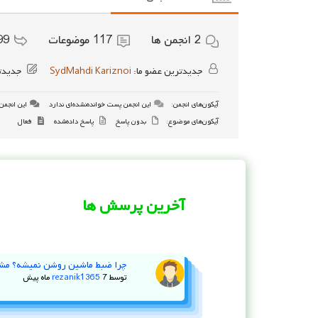
2
انجمن ها
117
موضوعات
99
جدیدترین عضو ما:
SydMahdi Kariznoi
جدیدت
آیکون‌های انجمن:
این انجمن پست خوانده‌نشده‌ای ندارد
این انجمن 
آیکون‌های موضوع:
بدون پاسخ
پاسخ داده‌شده
فعال
آخرین پرسش ها
چرا ضبط ماشین روشن نمیشه؟ مش
توسط
7 ماه پیش
rezanik1365