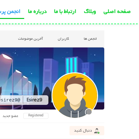
صفحه اصلی
وبلاگ
ارتباط با ما
درباره ما
انجمن پر
انجمن ها
کاربران
آخرین موضوعات
Esirez9
@esirez9
Registered
عضو جدید
دنبال کنید