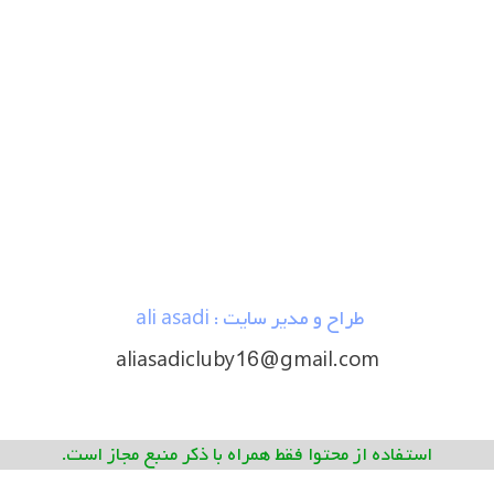
طراح و مدیر سایت : ali asadi
aliasadicluby16@gmail.com
استفاده از محتوا فقط همراه با ذکر منبع مجاز است.