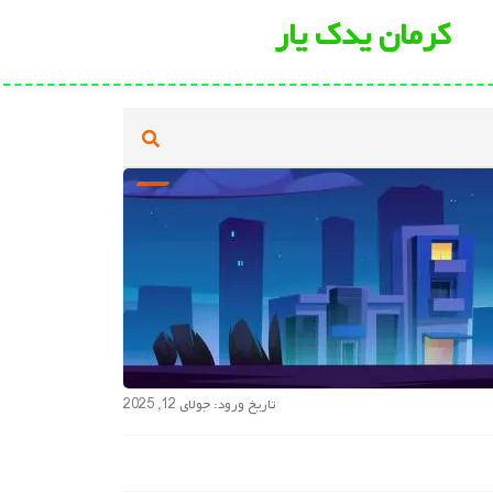
کرمان یدک یار
تاریخ ورود: جولای 12, 2025