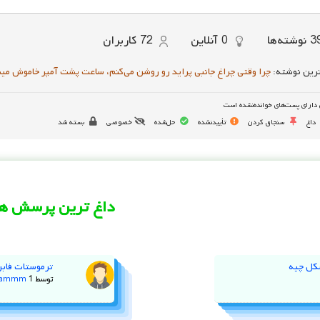
3
نوشته‌ها
0
آنلاین
72
کاربران
رین نوشته:
چرا وقتی چراغ جانبی پراید رو روشن می‌کنم، ساعت پشت آمپر خاموش می
دارای پست‌های خوانده‌نشده است
داغ
سنجاق کردن
تأییدنشده
حل‌شده
خصوصی
بسته شد
داغ ترین پرسش ها
کل چیه
ترموستات فابر
توسط
1 سال پیش
jammm