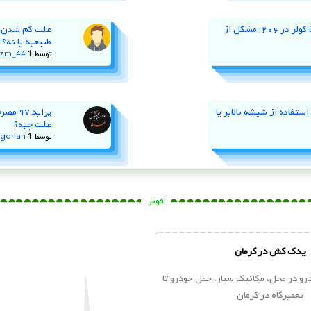
نوسان دور موتور و خاموش کردن با کولر در ۲۰۶؛ مشکل از
طبیعیه یا نه؟
توسط
1 سال پیش
zm_44
ستفاده از شیشه‌ بالابر یا
پراید
علت چیه؟
توسط
1 سال پیش
gohari
فوتر
یدک کش در کرمان
و در محل، مکانیک سیار، حمل خودرو تا
تعمیرگاه در کرمان