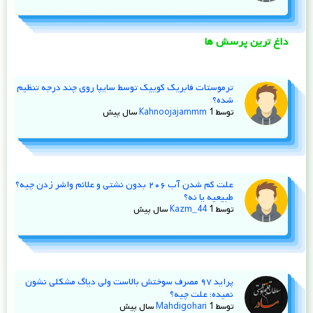
داغ ترین پرسش ها
ترموستات فابریک کوییک توسط سایپا روی چند درجه تنظیم
شده؟
توسط
1 سال پیش
Kahnoojajammm
علت کم شدن آب ۲۰۶ بدون نشتی و علائم واشر زدن چیه؟
طبیعیه یا نه؟
توسط
1 سال پیش
Kazm_44
پراید ۹۷ مصرف سوختش بالاست ولی دیاگ مشکلی نشون
نمیده؛ علت چیه؟
توسط
1 سال پیش
Mahdigohari