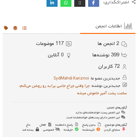
اشتراک‌گذاری:
اطلاعات انجمن
2
انجمن ها
117
موضوعات
399
نوشته‌ها
0
آنلاین
72
کاربران
جدیدترین عضو ما:
SydMahdi Kariznoi
جدیدترین نوشته:
چرا وقتی چراغ جانبی پراید رو روشن می‌کنم،
ساعت پشت آمپر خاموش میشه
آیکون‌های انجمن:
این انجمن پست خوانده‌نشده‌ای ندارد
این انجمن دارای پست‌های خوانده‌نشده است
آیکون‌های موضوع:
بدون پاسخ
پاسخ داده‌شده
فعال
داغ
سنجاق کردن
تأییدنشده
حل‌شده
خصوصی
بسته شد