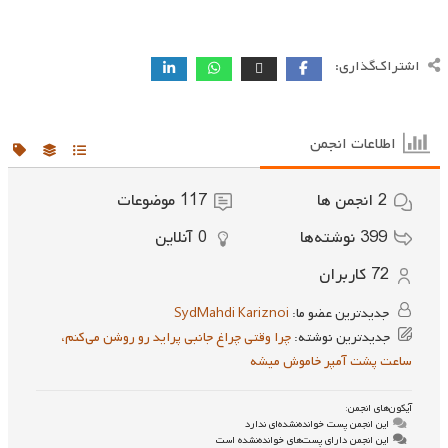
اشتراک‌گذاری:
اطلاعات انجمن
2
انجمن ها
117
موضوعات
399
نوشته‌ها
0
آنلاین
72
کاربران
جدیدترین عضو ما:
SydMahdi Kariznoi
جدیدترین نوشته:
چرا وقتی چراغ جانبی پراید رو روشن می‌کنم،
ساعت پشت آمپر خاموش میشه
آیکون‌های انجمن:
این انجمن پست خوانده‌نشده‌ای ندارد
این انجمن دارای پست‌های خوانده‌نشده است