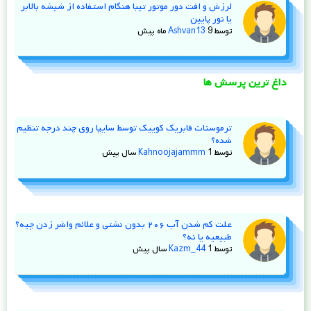
لرزش و افت دور موتور تیبا هنگام استفاده از شیشه‌ بالابر
یا نور پایین
توسط
9 ماه پیش
Ashvan13
داغ ترین پرسش ها
ترموستات فابریک کوییک توسط سایپا روی چند درجه تنظیم
شده؟
توسط
1 سال پیش
Kahnoojajammm
علت کم شدن آب ۲۰۶ بدون نشتی و علائم واشر زدن چیه؟
طبیعیه یا نه؟
توسط
1 سال پیش
Kazm_44