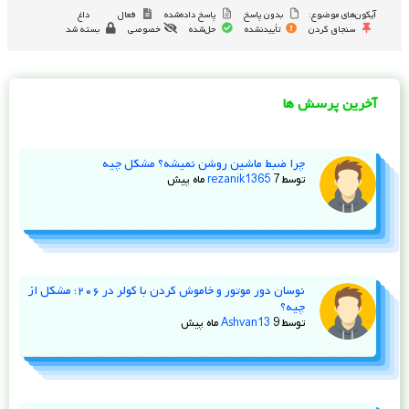
آیکون‌های موضوع:
بدون پاسخ
پاسخ داده‌شده
فعال
داغ
سنجاق کردن
تأییدنشده
حل‌شده
خصوصی
بسته شد
آخرین پرسش ها
چرا ضبط ماشین روشن نمیشه؟ مشکل چیه
توسط
7 ماه پیش
rezanik1365
نوسان دور موتور و خاموش کردن با کولر در ۲۰۶؛ مشکل از
چیه؟
توسط
9 ماه پیش
Ashvan13