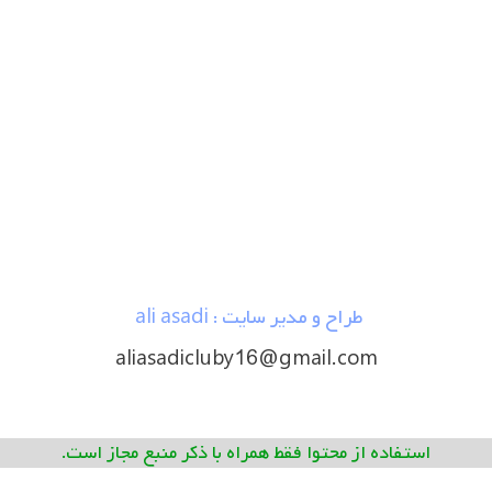
طراح و مدیر سایت : ali asadi
aliasadicluby16@gmail.com
استفاده از محتوا فقط همراه با ذکر منبع مجاز است.