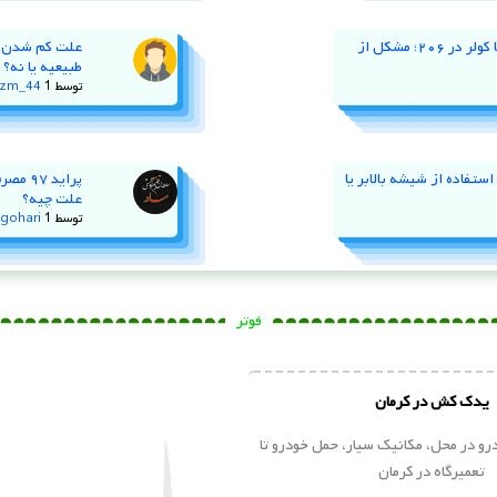
نوسان دور موتور و خاموش کردن با کولر در ۲۰۶؛ مشکل از
طبیعیه یا نه؟
توسط
1 سال پیش
zm_44
ستفاده از شیشه‌ بالابر یا
پراید
علت چیه؟
توسط
1 سال پیش
gohari
فوتر
یدک کش در کرمان
و در محل، مکانیک سیار، حمل خودرو تا
تعمیرگاه در کرمان