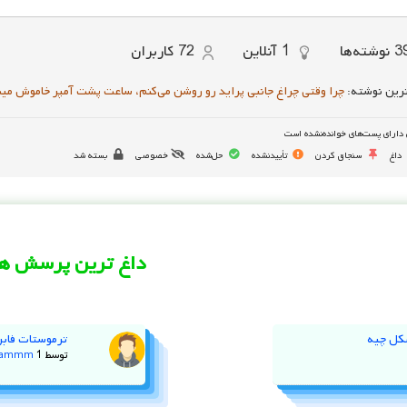
3
نوشته‌ها
1
آنلاین
72
کاربران
رین نوشته:
چرا وقتی چراغ جانبی پراید رو روشن می‌کنم، ساعت پشت آمپر خاموش می
دارای پست‌های خوانده‌نشده است
داغ
سنجاق کردن
تأییدنشده
حل‌شده
خصوصی
بسته شد
داغ ترین پرسش ها
کل چیه
ترموستات فابر
توسط
1 سال پیش
jammm