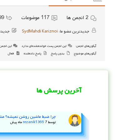
2
انجمن ها
117
موضوعات
99
جدیدترین عضو ما:
SydMahdi Kariznoi
جدیدت
آیکون‌های انجمن:
این انجمن پست خوانده‌نشده‌ای ندارد
این انجمن 
آیکون‌های موضوع:
بدون پاسخ
پاسخ داده‌شده
فعال
آخرین پرسش ها
چرا ضبط ماشین روشن نمیشه؟ مش
توسط
7 ماه پیش
rezanik1365