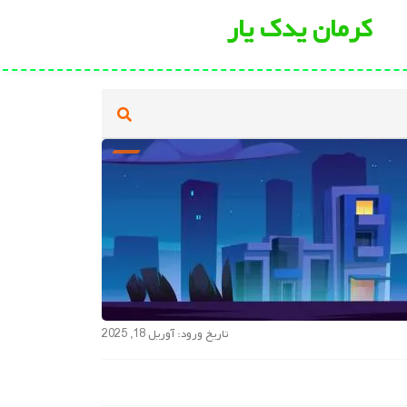
کرمان یدک یار
تاریخ ورود: آوریل 18, 2025