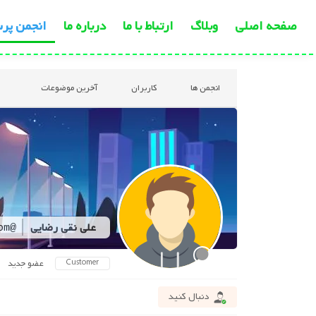
صفحه اصلی
وبلاگ
ارتباط با ما
درباره ما
انجمن پر
انجمن ها
کاربران
آخرین موضوعات
علی نقی رضایی
@jdhjhfddfgmail-com
Customer
عضو جدید
دنبال کنید