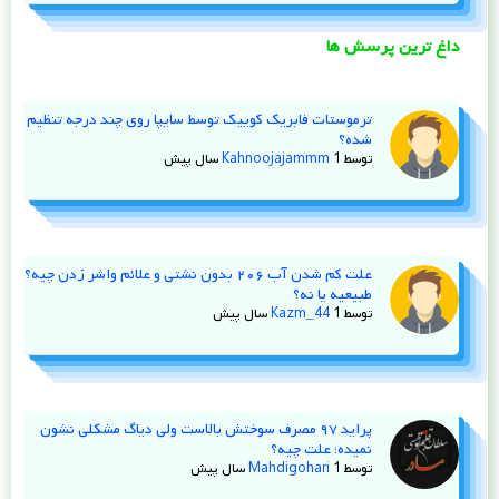
داغ ترین پرسش ها
ترموستات فابریک کوییک توسط سایپا روی چند درجه تنظیم
شده؟
توسط
1 سال پیش
Kahnoojajammm
علت کم شدن آب ۲۰۶ بدون نشتی و علائم واشر زدن چیه؟
طبیعیه یا نه؟
توسط
1 سال پیش
Kazm_44
پراید ۹۷ مصرف سوختش بالاست ولی دیاگ مشکلی نشون
نمیده؛ علت چیه؟
توسط
1 سال پیش
Mahdigohari