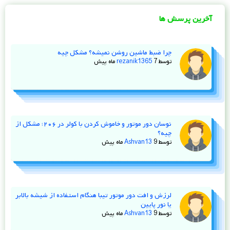
آخرین پرسش ها
چرا ضبط ماشین روشن نمیشه؟ مشکل چیه
توسط
7 ماه پیش
rezanik1365
نوسان دور موتور و خاموش کردن با کولر در ۲۰۶؛ مشکل از
چیه؟
توسط
9 ماه پیش
Ashvan13
لرزش و افت دور موتور تیبا هنگام استفاده از شیشه‌ بالابر
یا نور پایین
توسط
9 ماه پیش
Ashvan13