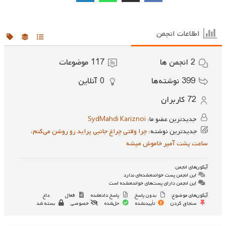
اطلاعات انجمن
2
انجمن ها
117
موضوعات
399
نوشته‌ها
0
آنلاین
72
کاربران
جدیدترین عضو ما:
SydMahdi Kariznoi
جدیدترین نوشته:
چرا وقتی چراغ جانبی پراید رو روشن می‌کنم،
ساعت پشت آمپر خاموش میشه
آیکون‌های انجمن:
این انجمن پست خوانده‌نشده‌ای ندارد
این انجمن دارای پست‌های خوانده‌نشده است
آیکون‌های موضوع:
بدون پاسخ
پاسخ داده‌شده
فعال
داغ
سنجاق کردن
تأییدنشده
حل‌شده
خصوصی
بسته شد