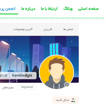
صفحه اصلی
وبلاگ
ارتباط با ما
درباره ما
انجمن پر
انجمن ها
کاربران
آخرین موضوعات
KamiSedighi
@kamisedighi
Registered
عضو فعال
دنبال کنید