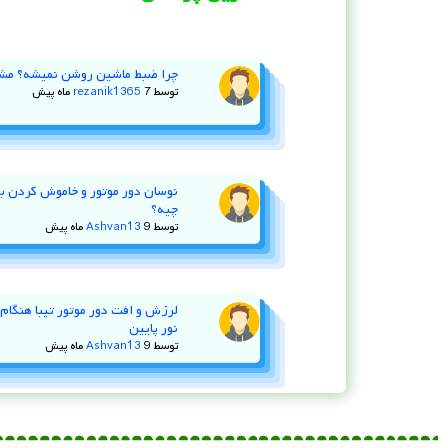
چرا ضبط ماشین روشن نمیشه؟ مش
توسط
7 ماه پیش
rezanik1365
چیه؟
توسط
9 ماه پیش
Ashvan13
لرزش و افت دور موتور تیبا هنگام ا
نور پایین
توسط
9 ماه پیش
Ashvan13