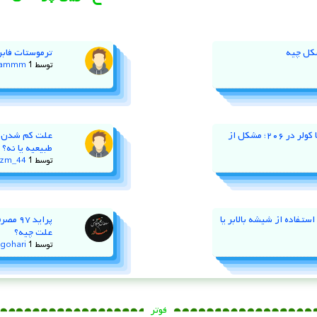
کل چیه
ترموستات فابر
توسط
1 سال پیش
jammm
نوسان دور موتور و خاموش کردن با کولر در ۲۰۶؛ مشکل از
طبیعیه یا نه؟
توسط
1 سال پیش
zm_44
ستفاده از شیشه‌ بالابر یا
پراید
علت چیه؟
توسط
1 سال پیش
gohari
فوتر