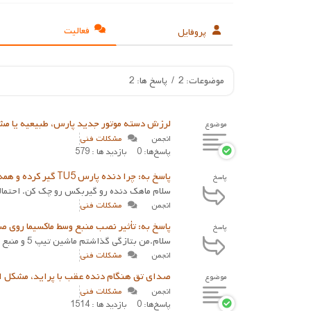
فعالیت
پروفایل
موضوعات: 2
/
پاسخ ها: 2
لرزش دسته موتور جدید پارس، طبیعیه یا مش
موضوع
انجمن
مشکلات فنی
پاسخ‌ها: 0
بازدید ها : 579
پاسخ به: چرا دنده پارس TU5 گیر کرده و همه دنده‌ها مثل دنده ۲ میرن؟
پاسخ
سلام ماهک دنده رو گیربکس رو چک کن. احتمالا
انجمن
مشکلات فنی
پاسخ به: تأثیر نصب منبع وسط ماکسیما روی ص
پاسخ
سلام.من بتازگی گذاشتم ماشین تیپ 5 و منبع آخر رو دستکاری کردم نفس بازتر بشه. بعدش هدرز انداختم صدا زیاد بود اومدم سنتر ماکسیمایی انداختم در...
انجمن
مشکلات فنی
صدای تق هنگام دنده عقب با پراید، مشکل 
موضوع
انجمن
مشکلات فنی
پاسخ‌ها: 0
بازدید ها : 1514