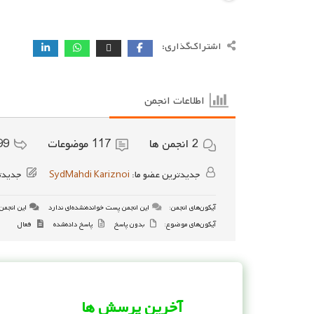
اشتراک‌گذاری:
اطلاعات انجمن
2
انجمن ها
117
موضوعات
99
جدیدترین عضو ما:
SydMahdi Kariznoi
جدیدت
آیکون‌های انجمن:
این انجمن پست خوانده‌نشده‌ای ندارد
این انجمن 
آیکون‌های موضوع:
بدون پاسخ
پاسخ داده‌شده
فعال
آخرین پرسش ها