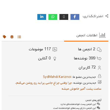
اشتراک‌گذاری:
اطلاعات انجمن
2
انجمن ها
117
موضوعات
399
نوشته‌ها
0
آنلاین
72
کاربران
جدیدترین عضو ما:
SydMahdi Kariznoi
جدیدترین نوشته:
چرا وقتی چراغ جانبی پراید رو روشن می‌کنم،
ساعت پشت آمپر خاموش میشه
آیکون‌های انجمن:
این انجمن پست خوانده‌نشده‌ای ندارد
این انجمن دارای پست‌های خوانده‌نشده است