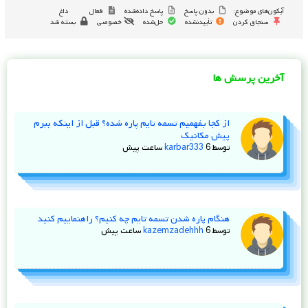
آیکون‌های موضوع:
بدون پاسخ
پاسخ داده‌شده
فعال
داغ
سنجاق کردن
تأییدنشده
حل‌شده
خصوصی
بسته شد
آخرین پرسش ها
از کجا بفهمیم تسمه تایم پاره شده؟ قبل از اینکه ببرم
پیش مکانیک
توسط
6 ساعت پیش
karbar333
هنگام پاره شدن تسمه تایم چه کنیم؟ راهنماییم کنید
توسط
6 ساعت پیش
kazemzadehhh