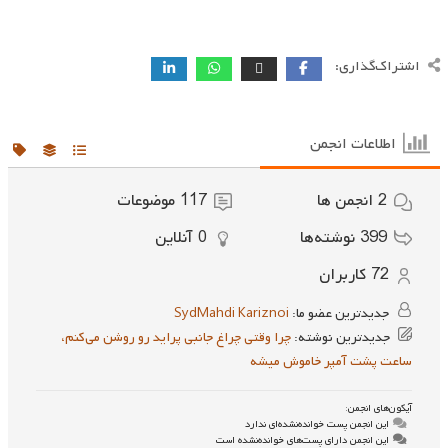
اشتراک‌گذاری:
اطلاعات انجمن
2
انجمن ها
117
موضوعات
399
نوشته‌ها
0
آنلاین
72
کاربران
جدیدترین عضو ما:
SydMahdi Kariznoi
جدیدترین نوشته:
چرا وقتی چراغ جانبی پراید رو روشن می‌کنم،
ساعت پشت آمپر خاموش میشه
آیکون‌های انجمن:
این انجمن پست خوانده‌نشده‌ای ندارد
این انجمن دارای پست‌های خوانده‌نشده است