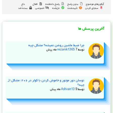
آیکون‌های موضوع:
بدون پاسخ
پاسخ داده‌شده
فعال
داغ
سنجاق کردن
تأییدنشده
حل‌شده
خصوصی
بسته شد
آخرین پرسش ها
چرا ضبط ماشین روشن نمیشه؟ مشکل چیه
توسط
7 ماه پیش
rezanik1365
نوسان دور موتور و خاموش کردن با کولر در ۲۰۶؛ مشکل از
چیه؟
توسط
9 ماه پیش
Ashvan13