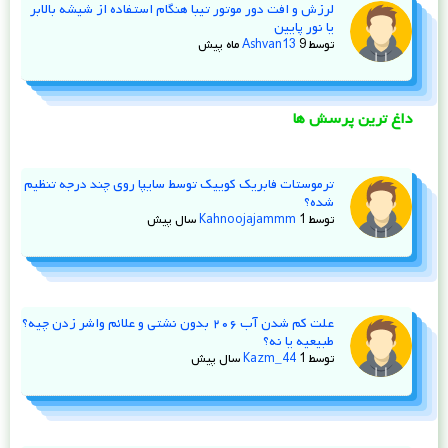
لرزش و افت دور موتور تیبا هنگام استفاده از شیشه‌ بالابر
یا نور پایین
توسط
9 ماه پیش
Ashvan13
داغ ترین پرسش ها
ترموستات فابریک کوییک توسط سایپا روی چند درجه تنظیم
شده؟
توسط
1 سال پیش
Kahnoojajammm
علت کم شدن آب ۲۰۶ بدون نشتی و علائم واشر زدن چیه؟
طبیعیه یا نه؟
توسط
1 سال پیش
Kazm_44