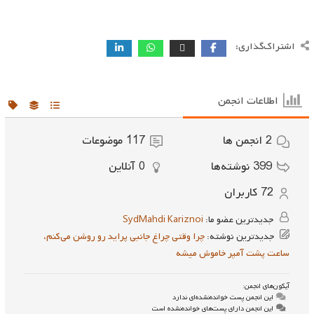
اشتراک‌گذاری:
اطلاعات انجمن
2
انجمن ها
117
موضوعات
399
نوشته‌ها
0
آنلاین
72
کاربران
جدیدترین عضو ما:
SydMahdi Kariznoi
جدیدترین نوشته:
چرا وقتی چراغ جانبی پراید رو روشن می‌کنم،
ساعت پشت آمپر خاموش میشه
آیکون‌های انجمن:
این انجمن پست خوانده‌نشده‌ای ندارد
این انجمن دارای پست‌های خوانده‌نشده است