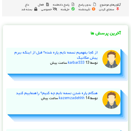
آیکون‌های موضوع:
بدون پاسخ
پاسخ داده‌شده
فعال
داغ
سنجاق کردن
تأییدنشده
حل‌شده
خصوصی
بسته شد
آخرین پرسش ها
از کجا بفهمیم تسمه تایم پاره شده؟ قبل از اینکه ببرم
پیش مکانیک
توسط
13 ساعت پیش
karbar333
هنگام پاره شدن تسمه تایم چه کنیم؟ راهنماییم کنید
توسط
14 ساعت پیش
kazemzadehhh