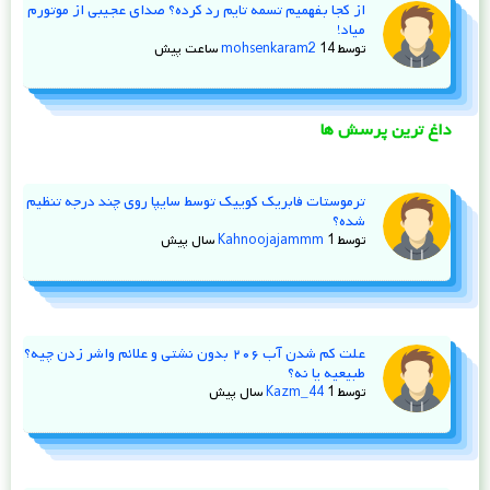
از کجا بفهمیم تسمه تایم رد کرده؟ صدای عجیبی از موتورم
میاد!
توسط
14 ساعت پیش
mohsenkaram2
داغ ترین پرسش ها
ترموستات فابریک کوییک توسط سایپا روی چند درجه تنظیم
شده؟
توسط
1 سال پیش
Kahnoojajammm
علت کم شدن آب ۲۰۶ بدون نشتی و علائم واشر زدن چیه؟
طبیعیه یا نه؟
توسط
1 سال پیش
Kazm_44