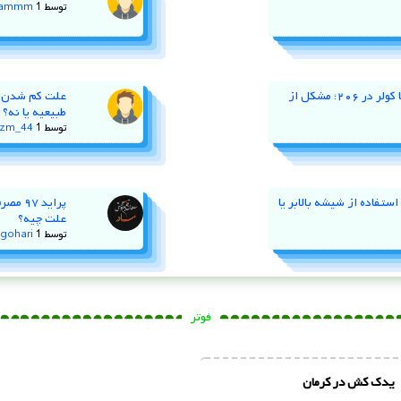
توسط
1 سال پیش
jammm
نوسان دور موتور و خاموش کردن با کولر در ۲۰۶؛ مشکل از
طبیعیه یا نه؟
توسط
1 سال پیش
zm_44
ستفاده از شیشه‌ بالابر یا
پراید
علت چیه؟
توسط
1 سال پیش
gohari
فوتر
یدک کش در کرمان