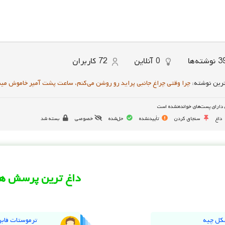
3
نوشته‌ها
0
آنلاین
72
کاربران
رین نوشته:
چرا وقتی چراغ جانبی پراید رو روشن می‌کنم، ساعت پشت آمپر خاموش می
دارای پست‌های خوانده‌نشده است
داغ
سنجاق کردن
تأییدنشده
حل‌شده
خصوصی
بسته شد
داغ ترین پرسش ها
کل چیه
ترموستات فابر