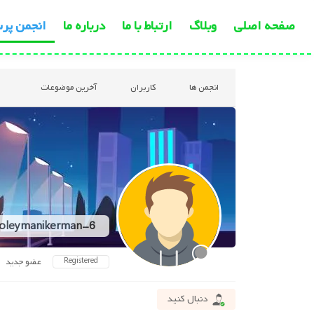
صفحه اصلی
وبلاگ
ارتباط با ما
درباره ما
انجمن پر
انجمن ها
کاربران
آخرین موضوعات
oleymanikerman-6
Registered
عضو جدید
دنبال کنید