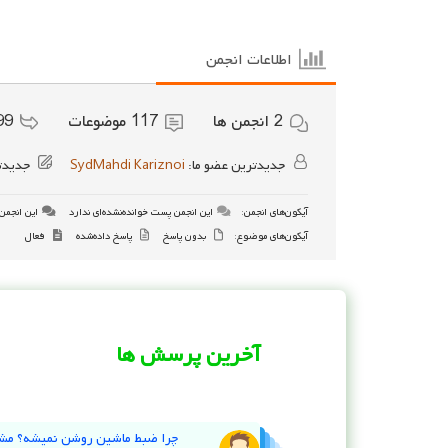
اطلاعات انجمن
2
انجمن ها
117
موضوعات
99
جدیدترین عضو ما:
SydMahdi Kariznoi
جدیدت
آیکون‌های انجمن:
این انجمن پست خوانده‌نشده‌ای ندارد
این انجمن 
آیکون‌های موضوع:
بدون پاسخ
پاسخ داده‌شده
فعال
آخرین پرسش ها
چرا ضبط ماشین روشن نمیشه؟ مش