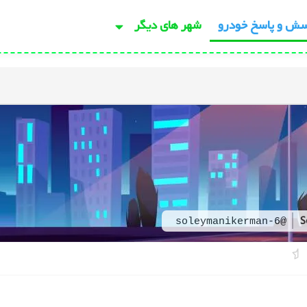
سش و پاسخ خودرو
شهر های دیگر
S
@soleymanikerman-6