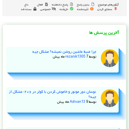
آیکون‌های موضوع:
بدون پاسخ
پاسخ داده‌شده
فعال
داغ
سنجاق کردن
تأییدنشده
حل‌شده
خصوصی
بسته شد
آخرین پرسش ها
چرا ضبط ماشین روشن نمیشه؟ مشکل چیه
توسط
7 ماه پیش
rezanik1365
نوسان دور موتور و خاموش کردن با کولر در ۲۰۶؛ مشکل از
چیه؟
توسط
9 ماه پیش
Ashvan13