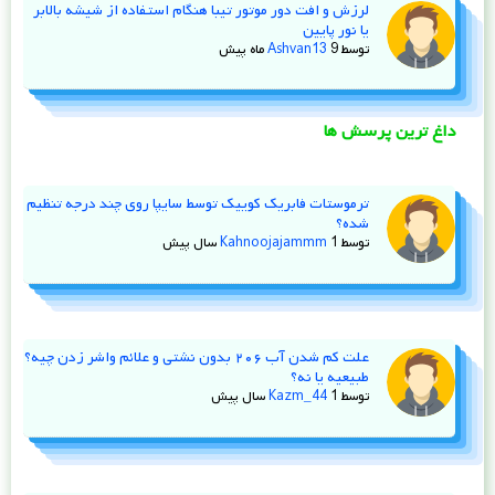
لرزش و افت دور موتور تیبا هنگام استفاده از شیشه‌ بالابر
یا نور پایین
توسط
9 ماه پیش
Ashvan13
داغ ترین پرسش ها
ترموستات فابریک کوییک توسط سایپا روی چند درجه تنظیم
شده؟
توسط
1 سال پیش
Kahnoojajammm
علت کم شدن آب ۲۰۶ بدون نشتی و علائم واشر زدن چیه؟
طبیعیه یا نه؟
توسط
1 سال پیش
Kazm_44