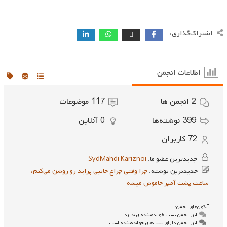
اشتراک‌گذاری:
اطلاعات انجمن
2
انجمن ها
117
موضوعات
399
نوشته‌ها
0
آنلاین
72
کاربران
جدیدترین عضو ما:
SydMahdi Kariznoi
جدیدترین نوشته:
چرا وقتی چراغ جانبی پراید رو روشن می‌کنم،
ساعت پشت آمپر خاموش میشه
آیکون‌های انجمن:
این انجمن پست خوانده‌نشده‌ای ندارد
این انجمن دارای پست‌های خوانده‌نشده است