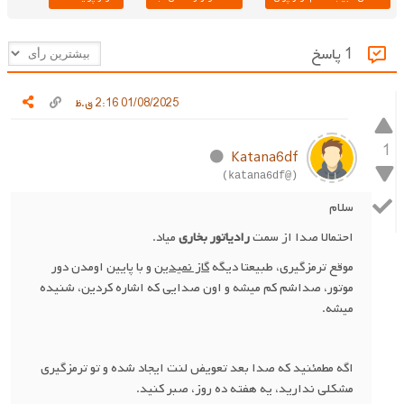
1 پاسخ
01/08/2025 2:16 ق.ظ
1
Katana6df
(@katana6df)
سلام
احتمالا صدا از سمت
رادیاتور بخاری
میاد.
موقع ترمزگیری، طبیعتا دیگه
گاز نمیدین
و با پایین اومدن دور
موتور، صداشم کم میشه و اون صدایی که اشاره کردین، شنیده
میشه.
اگه مطمئنید که صدا بعد تعویض لنت ایجاد شده و تو ترمزگیری
مشکلی ندارید، یه هفته ده روز، صبر کنید.