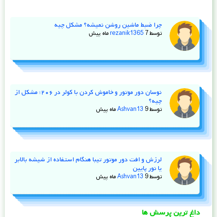
چرا ضبط ماشین روشن نمیشه؟ مشکل چیه
توسط
7 ماه پیش
rezanik1365
نوسان دور موتور و خاموش کردن با کولر در ۲۰۶؛ مشکل از
چیه؟
توسط
9 ماه پیش
Ashvan13
لرزش و افت دور موتور تیبا هنگام استفاده از شیشه‌ بالابر
یا نور پایین
توسط
9 ماه پیش
Ashvan13
داغ ترین پرسش ها