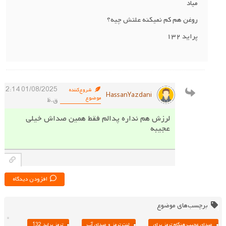
میاد
روغن هم کم نمیکنه علتش چیه؟
پراید ۱۳۲
01/08/2025 2:14
شروع‌کننده
HassanYazdani
موضوع
ق.ظ
لرزش هم نداره پدالم فقط همین صداش خیلی
عجیبه
افزودن دیدگاه
برچسب‌های موضوع
صدای عجیب هنگام ترمز پرای
لنت ترمز و صدای آب
ترمز پراید 132