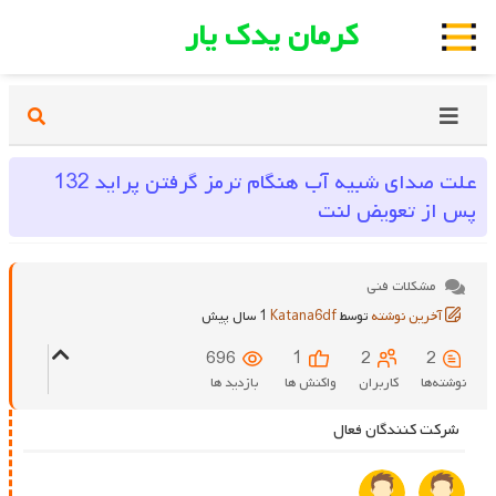
کرمان یدک یار
علت صدای شبیه آب هنگام ترمز گرفتن پراید 132
پس از تعویض لنت
مشکلات فنی
آخرین نوشته
توسط
Katana6df
1 سال پیش
696
1
2
2
نوشته‌ها
کاربران
واکنش ها
بازدید ها
شرکت کنندگان فعال