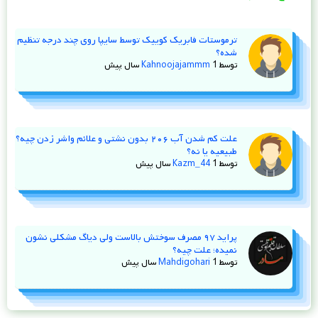
ترموستات فابریک کوییک توسط سایپا روی چند درجه تنظیم
شده؟
توسط
1 سال پیش
Kahnoojajammm
علت کم شدن آب ۲۰۶ بدون نشتی و علائم واشر زدن چیه؟
طبیعیه یا نه؟
توسط
1 سال پیش
Kazm_44
پراید ۹۷ مصرف سوختش بالاست ولی دیاگ مشکلی نشون
نمیده؛ علت چیه؟
توسط
1 سال پیش
Mahdigohari