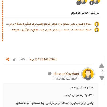
1
2
بررسی اجمالی موضوع
سلام وقتتون بخیر لنتامو تازه عوض کردم وقتی ترمز میگیرم هنگام ترمز...
سلام احتمالا صدا از سمت رادیاتور بخاری میاد. موقع ترمزگیری، طبیعتا...
01/08/2025 2:13 ق.ظ
[#62]
0
HassanYazdani
(@hassanyazdani)
سلام وقتتون بخیر
لنتامو تازه عوض کردم
وقتی ترمز میگیرم هنگام ترمز گرفتن،
یه صدای اب مانندی