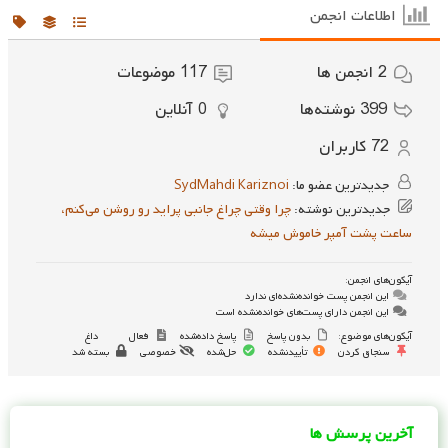
اطلاعات انجمن
2
انجمن ها
117
موضوعات
399
نوشته‌ها
0
آنلاین
72
کاربران
جدیدترین عضو ما:
SydMahdi Kariznoi
جدیدترین نوشته:
چرا وقتی چراغ جانبی پراید رو روشن می‌کنم،
ساعت پشت آمپر خاموش میشه
آیکون‌های انجمن:
این انجمن پست خوانده‌نشده‌ای ندارد
این انجمن دارای پست‌های خوانده‌نشده است
آیکون‌های موضوع:
بدون پاسخ
پاسخ داده‌شده
فعال
داغ
سنجاق کردن
تأییدنشده
حل‌شده
خصوصی
بسته شد
آخرین پرسش ها