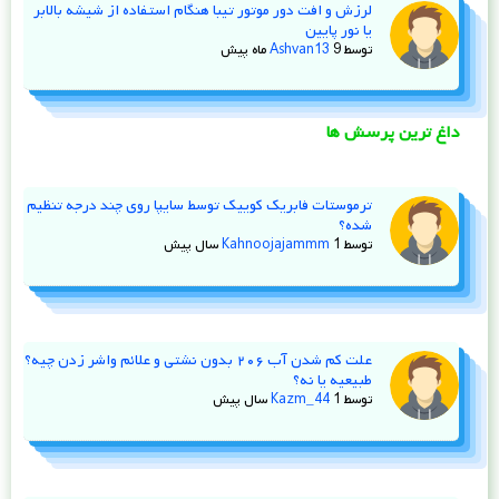
لرزش و افت دور موتور تیبا هنگام استفاده از شیشه‌ بالابر
یا نور پایین
توسط
9 ماه پیش
Ashvan13
داغ ترین پرسش ها
ترموستات فابریک کوییک توسط سایپا روی چند درجه تنظیم
شده؟
توسط
1 سال پیش
Kahnoojajammm
علت کم شدن آب ۲۰۶ بدون نشتی و علائم واشر زدن چیه؟
طبیعیه یا نه؟
توسط
1 سال پیش
Kazm_44