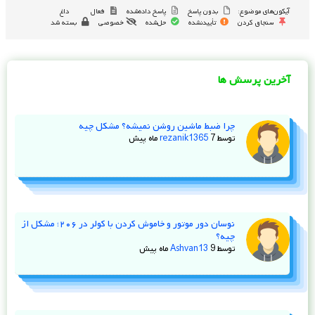
آیکون‌های موضوع:
بدون پاسخ
پاسخ داده‌شده
فعال
داغ
سنجاق کردن
تأییدنشده
حل‌شده
خصوصی
بسته شد
آخرین پرسش ها
چرا ضبط ماشین روشن نمیشه؟ مشکل چیه
توسط
7 ماه پیش
rezanik1365
نوسان دور موتور و خاموش کردن با کولر در ۲۰۶؛ مشکل از
چیه؟
توسط
9 ماه پیش
Ashvan13