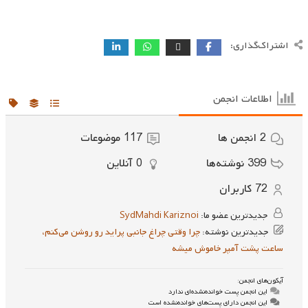
اشتراک‌گذاری:
اطلاعات انجمن
2
انجمن ها
117
موضوعات
399
نوشته‌ها
0
آنلاین
72
کاربران
جدیدترین عضو ما:
SydMahdi Kariznoi
جدیدترین نوشته:
چرا وقتی چراغ جانبی پراید رو روشن می‌کنم،
ساعت پشت آمپر خاموش میشه
آیکون‌های انجمن:
این انجمن پست خوانده‌نشده‌ای ندارد
این انجمن دارای پست‌های خوانده‌نشده است