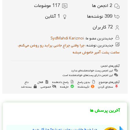
2
انجمن ها
117
موضوعات
399
نوشته‌ها
1
آنلاین
72
کاربران
جدیدترین عضو ما:
SydMahdi Kariznoi
جدیدترین نوشته:
چرا وقتی چراغ جانبی پراید رو روشن می‌کنم،
ساعت پشت آمپر خاموش میشه
آیکون‌های انجمن:
این انجمن پست خوانده‌نشده‌ای ندارد
این انجمن دارای پست‌های خوانده‌نشده است
آیکون‌های موضوع:
بدون پاسخ
پاسخ داده‌شده
فعال
داغ
سنجاق کردن
تأییدنشده
حل‌شده
خصوصی
بسته شد
آخرین پرسش ها
چرا ضبط ماشین روشن نمیشه؟ مشکل چیه