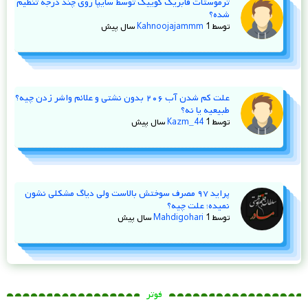
ترموستات فابریک کوییک توسط سایپا روی چند درجه تنظیم
شده؟
توسط
1 سال پیش
Kahnoojajammm
علت کم شدن آب ۲۰۶ بدون نشتی و علائم واشر زدن چیه؟
طبیعیه یا نه؟
توسط
1 سال پیش
Kazm_44
پراید ۹۷ مصرف سوختش بالاست ولی دیاگ مشکلی نشون
نمیده؛ علت چیه؟
توسط
1 سال پیش
Mahdigohari
فوتر