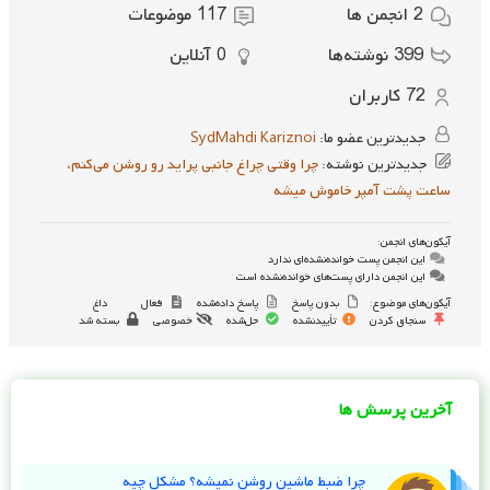
2
انجمن ها
117
موضوعات
399
نوشته‌ها
0
آنلاین
72
کاربران
جدیدترین عضو ما:
SydMahdi Kariznoi
جدیدترین نوشته:
چرا وقتی چراغ جانبی پراید رو روشن می‌کنم،
ساعت پشت آمپر خاموش میشه
آیکون‌های انجمن:
این انجمن پست خوانده‌نشده‌ای ندارد
این انجمن دارای پست‌های خوانده‌نشده است
آیکون‌های موضوع:
بدون پاسخ
پاسخ داده‌شده
فعال
داغ
سنجاق کردن
تأییدنشده
حل‌شده
خصوصی
بسته شد
آخرین پرسش ها
چرا ضبط ماشین روشن نمیشه؟ مشکل چیه