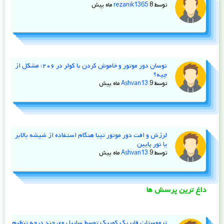
توسط
8 ماه پیش
rezanik1365
نوسان دور موتور و خاموش کردن با کولر در ۲۰۶؛ مشکل از
چیه؟
توسط
9 ماه پیش
Ashvan13
لرزش و افت دور موتور تیبا هنگام استفاده از شیشه‌ بالابر
یا نور پایین
توسط
9 ماه پیش
Ashvan13
داغ ترین پرسش ها
ترموستات فابریک کوییک توسط سایپا روی چند درجه تنظیم