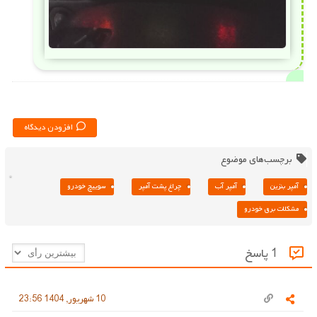
افزودن دیدگاه
برچسب‌های موضوع
آمپر بنزین
آمپر آب
چراغ پشت آمپر
سوییچ خودرو
مشکلات برق خودرو
1 پاسخ
10 شهریور, 1404 23:56