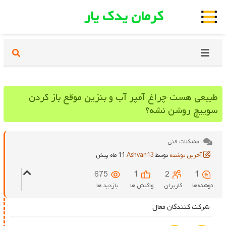
کرمان یدک یار
طبیعی هست چراغ آمپر آب و بنزین موقع باز کردن
سوییچ روشن نشه؟
مشکلات فنی
آخرین نوشته
توسط
Ashvan13
11 ماه پیش
675
1
2
1
نوشته‌ها
کاربران
واکنش ها
بازدید ها
شرکت کنندگان فعال