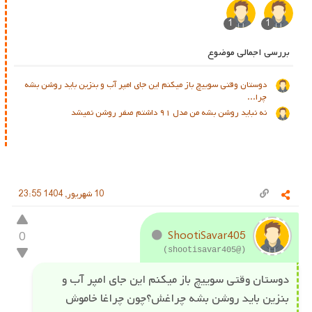
1
1
بررسی اجمالی موضوع
دوستان وقتی سوییچ باز‌ میکنم این جای امپر آب و بنزین باید روشن بشه
چرا...
نه نباید روشن بشه من مدل ۹۱ داشتم صفر روشن نمیشد
10 شهریور, 1404 23:55
0
ShootiSavar405
(@shootisavar405)
دوستان وقتی سوییچ باز‌ میکنم این جای امپر آب و
بنزین باید روشن بشه چراغش؟چون چراغا خاموش