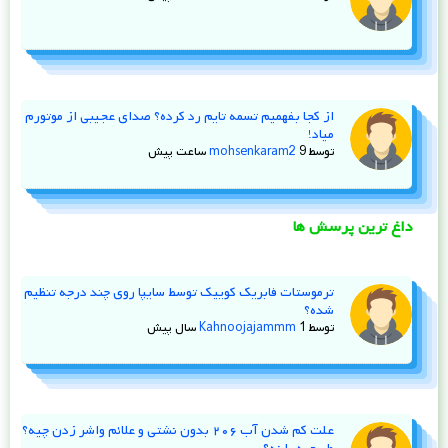
از کجا بفهمیم تسمه تایم رد کرده؟ صدای عجیبی از موتورم
میاد!
توسط
9 ساعت پیش
mohsenkaram2
داغ ترین پرسش ها
ترموستات فابریک کوییک توسط سایپا روی چند درجه تنظیم
شده؟
توسط
1 سال پیش
Kahnoojajammm
علت کم شدن آب ۲۰۶ بدون نشتی و علائم واشر زدن چیه؟