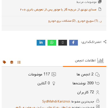
موضوعات مرتبط
صدای تق‌تق از دریچه گاز یا موتور پس از تعویض باتری ۲۰۶
,
(1) سوییچ خودرو
,
(2) مشکلات برق خودرو
اشتراک‌گذاری:
اطلاعات انجمن
2
انجمن ها
117
موضوعات
399
نوشته‌ها
0
آنلاین
72
کاربران
جدیدترین عضو ما:
SydMahdi Kariznoi
جدیدترین نوشته:
چرا وقتی چراغ جانبی پراید رو روشن می‌کنم،